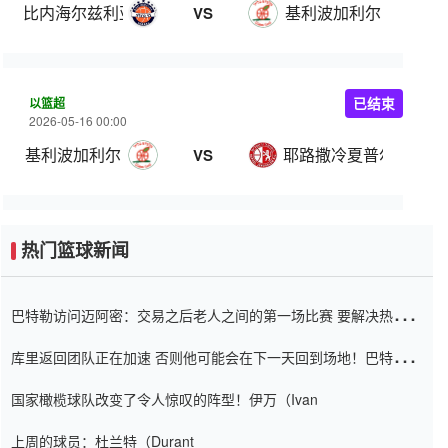
比内海尔兹利亚
基利波加利尔
VS
以篮超
已结束
2026-05-16 00:00
基利波加利尔
耶路撒冷夏普尔
VS
热门篮球新闻
巴特勒访问迈阿密：交易之后老人之间的第一场比赛 要解决热情的
怨恨
库里返回团队正在加速 否则他可能会在下一天回到场地！巴特勒迈
阿密的纸牌游戏引起了人们的关注
国家橄榄球队改变了令人惊叹的阵型！伊万（Ivan
上周的球员：杜兰特（Durant