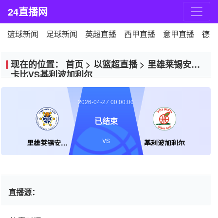
24直播网
篮球新闻
足球新闻
英超直播
西甲直播
意甲直播
德甲
现在的位置：
首页
>
以篮超直播
>
里雄莱锡安马
卡比VS基利波加利尔
2026-04-27 00:00:00
已结束
VS
里雄莱锡安马卡比
基利波加利尔
直播源：