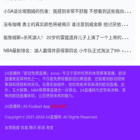
小SA谈论塔图姆的伤害：我感到非常不舒服 不想看到这些我向他
道歉
没有咖喱 勇士的真实颜色将被揭示 谁注意到威金斯 他讨厌他的老
老板
偷詹姆斯+杀死湖人！ 22岁的雷霆遗弃儿子上演了一个上帝的剧
本：疯狂的反击争夺1亿元人民币的合同
NBA最新排名：湖人赢得并获得第四名 小牛队正式淘汰了9th + 76
人
24直播网『欧冠免费直播』anna✨专注于提供优质的体育赛事直播，欧冠
直播更是其特色之一。不仅能免费观看欧冠比赛直播，还能看到欧冠视频
集锦和获取新闻资讯。无需安装插件，轻松就能享受高清的欧冠直播。此
外，五大联赛、NBA等赛事直播也一应俱全。24直播网为您带来流畅、清
晰的欧冠直播体验，让您感受体育的魅力。
24直播网 | All Football App
网站地图
Copyright © 2021-2024 24直播网. All Rights Reserved.
友情链接
百度
腾讯
新浪
淘宝