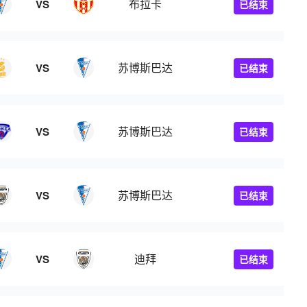
布拉卡
VS
已结束
苏博斯巴达
VS
已结束
苏博斯巴达
VS
已结束
苏博斯巴达
VS
已结束
迪拜
VS
已结束