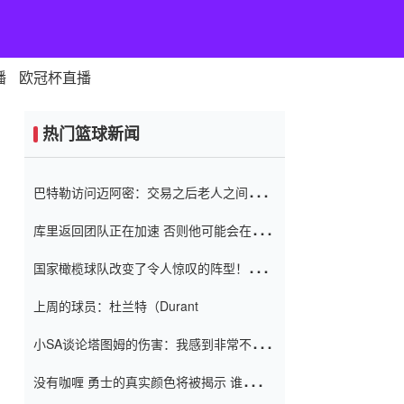
播
欧冠杯直播
热门篮球新闻
巴特勒访问迈阿密：交易之后老人之间的第
一场比赛 要解决热情的怨恨
库里返回团队正在加速 否则他可能会在下
一天回到场地！巴特勒迈阿密的纸牌游戏引
国家橄榄球队改变了令人惊叹的阵型！伊万
起了人们的关注
（Ivan
上周的球员：杜兰特（Durant
小SA谈论塔图姆的伤害：我感到非常不舒
服 不想看到这些我向他道歉
没有咖喱 勇士的真实颜色将被揭示 谁注意
到威金斯 他讨厌他的老老板