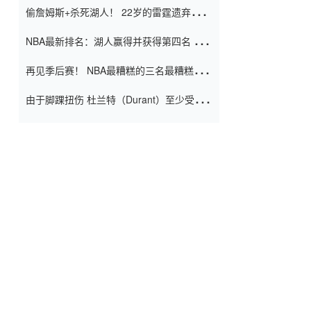
偷詹姆斯+杀死湖人！ 22岁的雷霆遗弃儿子
上演了一个上帝的剧本：疯狂的反击争夺1
NBA最新排名：湖人赢得并获得第四名 小
亿元人民币的合同
牛队正式淘汰了9th + 76人
再见季后赛！ NBA最糟糕的三名最糟糕的
球员徒劳无功 也许您低估了硬化
由于脚踝扭伤 杜兰特（Durant）至少受伤
了一周