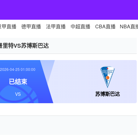
意甲直播
德甲直播
法甲直播
中超直播
CBA直播
NBA直
普里特VS苏博斯巴达
2026-04-25 01:00:00
已结束
苏博斯巴达
VS