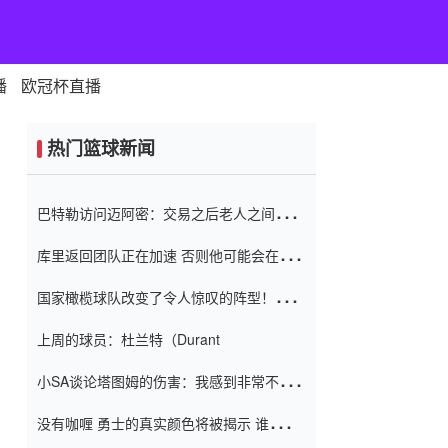
播
欧冠杯直播
热门篮球新闻
巴特勒访问迈阿密：交易之后老人之间的第
一场比赛 要解决热情的怨恨
库里返回团队正在加速 否则他可能会在下
一天回到场地！巴特勒迈阿密的纸牌游戏引
国家橄榄球队改变了令人惊叹的阵型！伊万
起了人们的关注
（Ivan
上周的球员：杜兰特（Durant
小SA谈论塔图姆的伤害：我感到非常不舒
服 不想看到这些我向他道歉
没有咖喱 勇士的真实颜色将被揭示 谁注意
到威金斯 他讨厌他的老老板