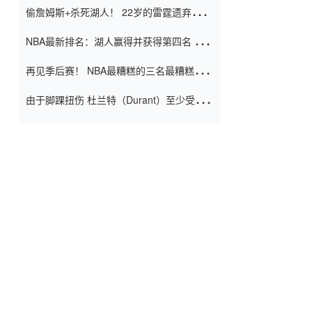
偷詹姆斯+杀死湖人！ 22岁的雷霆遗弃儿子
上演了一个上帝的剧本：疯狂的反击争夺1
NBA最新排名：湖人赢得并获得第四名 小
亿元人民币的合同
牛队正式淘汰了9th + 76人
再见季后赛！ NBA最糟糕的三名最糟糕的
球员徒劳无功 也许您低估了硬化
由于脚踝扭伤 杜兰特（Durant）至少受伤
了一周