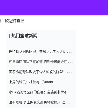
播
欧冠杯直播
热门篮球新闻
巴特勒访问迈阿密：交易之后老人之间的第
一场比赛 要解决热情的怨恨
库里返回团队正在加速 否则他可能会在下
一天回到场地！巴特勒迈阿密的纸牌游戏引
国家橄榄球队改变了令人惊叹的阵型！伊万
起了人们的关注
（Ivan
上周的球员：杜兰特（Durant
小SA谈论塔图姆的伤害：我感到非常不舒
服 不想看到这些我向他道歉
没有咖喱 勇士的真实颜色将被揭示 谁注意
到威金斯 他讨厌他的老老板