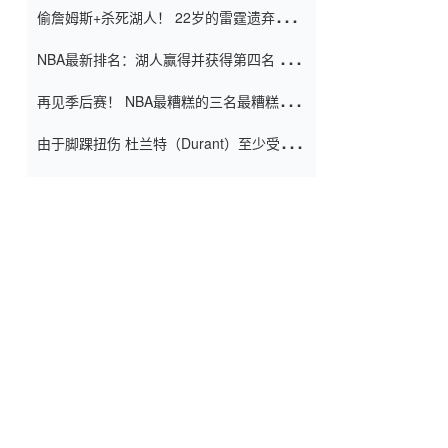
偷詹姆斯+杀死湖人！ 22岁的雷霆遗弃儿子
上演了一个上帝的剧本：疯狂的反击争夺1
NBA最新排名：湖人赢得并获得第四名 小
亿元人民币的合同
牛队正式淘汰了9th + 76人
再见季后赛！ NBA最糟糕的三名最糟糕的
球员徒劳无功 也许您低估了硬化
由于脚踝扭伤 杜兰特（Durant）至少受伤
了一周