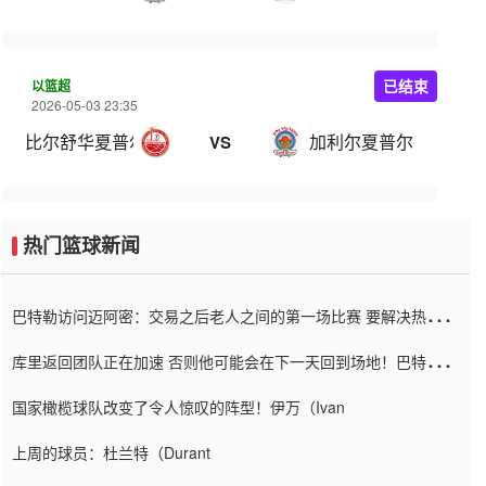
以篮超
已结束
2026-05-03 23:35
比尔舒华夏普尔
加利尔夏普尔
VS
热门篮球新闻
巴特勒访问迈阿密：交易之后老人之间的第一场比赛 要解决热情的
怨恨
库里返回团队正在加速 否则他可能会在下一天回到场地！巴特勒迈
阿密的纸牌游戏引起了人们的关注
国家橄榄球队改变了令人惊叹的阵型！伊万（Ivan
上周的球员：杜兰特（Durant