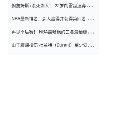
偷詹姆斯+杀死湖人！ 22岁的雷霆遗弃儿子
上演了一个上帝的剧本：疯狂的反击争夺1
NBA最新排名：湖人赢得并获得第四名 小
亿元人民币的合同
牛队正式淘汰了9th + 76人
再见季后赛！ NBA最糟糕的三名最糟糕的
球员徒劳无功 也许您低估了硬化
由于脚踝扭伤 杜兰特（Durant）至少受伤
了一周