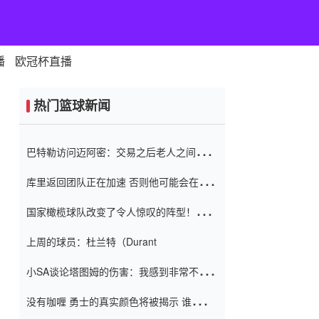
播
欧冠杯直播
热门篮球新闻
巴特勒访问迈阿密：交易之后老人之间的第
一场比赛 要解决热情的怨恨
库里返回团队正在加速 否则他可能会在下
一天回到场地！巴特勒迈阿密的纸牌游戏引
国家橄榄球队改变了令人惊叹的阵型！伊万
起了人们的关注
（Ivan
上周的球员：杜兰特（Durant
小SA谈论塔图姆的伤害：我感到非常不舒
服 不想看到这些我向他道歉
没有咖喱 勇士的真实颜色将被揭示 谁注意
到威金斯 他讨厌他的老老板