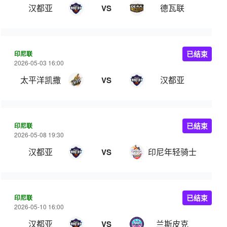
汉都亚
德瓦联
VS
印尼联
已结束
2026-05-03 16:00
太平洋凯撒
汉都亚
VS
印尼联
已结束
2026-05-08 19:30
汉都亚
印尼年轻骑士
VS
印尼联
已结束
2026-05-10 16:00
汉都亚
兰斯皮克
VS