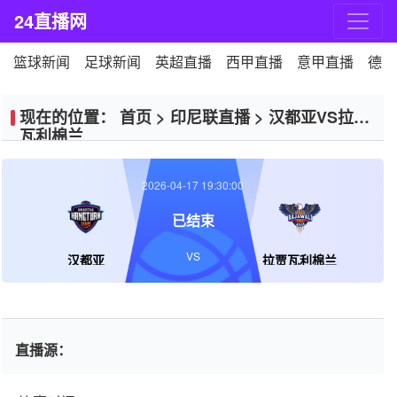
24直播网
篮球新闻
足球新闻
英超直播
西甲直播
意甲直播
德甲
现在的位置：
首页
>
印尼联直播
>
汉都亚VS拉贾
瓦利棉兰
2026-04-17 19:30:00
已结束
VS
汉都亚
拉贾瓦利棉兰
直播源：