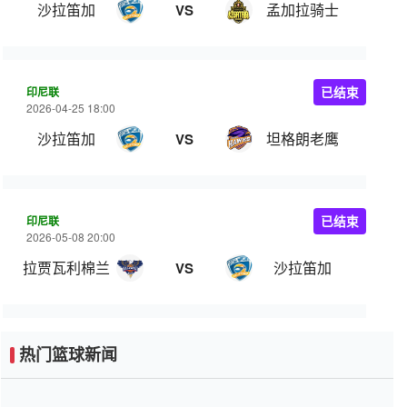
沙拉笛加
孟加拉骑士
VS
印尼联
已结束
2026-04-25 18:00
沙拉笛加
坦格朗老鹰
VS
印尼联
已结束
2026-05-08 20:00
拉贾瓦利棉兰
沙拉笛加
VS
热门篮球新闻