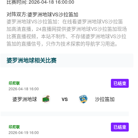
比赛时间: 2026-04-18 16:00:00
对阵双方:
婆罗洲地球VS沙拉笛加
婆罗洲地球VS沙拉笛加：在线看婆罗洲地球VS沙拉笛
加高清直播，24直播网提供婆罗洲地球VS沙拉笛加现场
比赛直播视频，本站不制作、不存储婆罗洲地球VS沙拉
笛加的直播信号，只作为技术探索的导航学习用途。
婆罗洲地球相关比赛
印尼联
已结束
2026-04-18 16:00
婆罗洲地球
沙拉笛加
VS
印尼联
已结束
2026-04-19 16:00