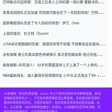
巴特勒访问迈阿密：交易之后老人之间的第一场比赛 要解决热情的
怨恨
库里返回团队正在加速 否则他可能会在下一天回到场地！巴特勒迈
阿密的纸牌游戏引起了人们的关注
国家橄榄球队改变了令人惊叹的阵型！伊万（Ivan
上周的球员：杜兰特（Durant
小SA谈论塔图姆的伤害：我感到非常不舒服 不想看到这些我向他
道歉
没有咖喱 勇士的真实颜色将被揭示 谁注意到威金斯 他讨厌他的老
老板
偷詹姆斯+杀死湖人！ 22岁的雷霆遗弃儿子上演了一个上帝的剧
本：疯狂的反击争夺1亿元人民币的合同
NBA最新排名：湖人赢得并获得第四名 小牛队正式淘汰了9th + 76
人
24直播网『欧冠免费直播』anna✨专注于提供优质的体育赛事直播，欧冠
直播更是其特色之一。不仅能免费观看欧冠比赛直播，还能看到欧冠视频
集锦和获取新闻资讯。无需安装插件，轻松就能享受高清的欧冠直播。此
外，五大联赛、NBA等赛事直播也一应俱全。24直播网为您带来流畅、清
晰的欧冠直播体验，让您感受体育的魅力。