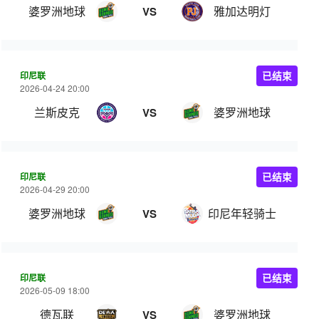
婆罗洲地球
雅加达明灯
VS
印尼联
已结束
2026-04-24 20:00
兰斯皮克
婆罗洲地球
VS
印尼联
已结束
2026-04-29 20:00
婆罗洲地球
印尼年轻骑士
VS
印尼联
已结束
2026-05-09 18:00
德瓦联
婆罗洲地球
VS