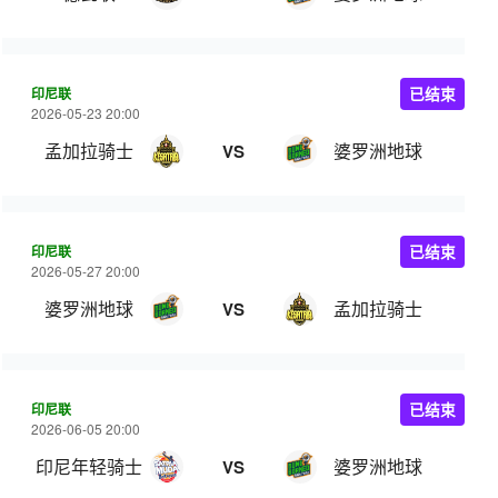
印尼联
已结束
2026-05-23 20:00
孟加拉骑士
婆罗洲地球
VS
印尼联
已结束
2026-05-27 20:00
婆罗洲地球
孟加拉骑士
VS
印尼联
已结束
2026-06-05 20:00
印尼年轻骑士
婆罗洲地球
VS