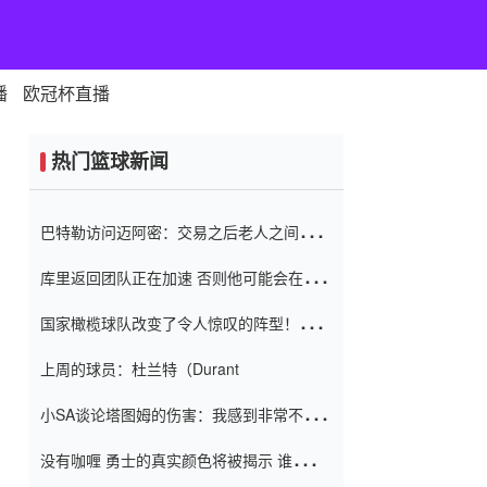
播
欧冠杯直播
热门篮球新闻
巴特勒访问迈阿密：交易之后老人之间的第
一场比赛 要解决热情的怨恨
库里返回团队正在加速 否则他可能会在下
一天回到场地！巴特勒迈阿密的纸牌游戏引
国家橄榄球队改变了令人惊叹的阵型！伊万
起了人们的关注
（Ivan
上周的球员：杜兰特（Durant
小SA谈论塔图姆的伤害：我感到非常不舒
服 不想看到这些我向他道歉
没有咖喱 勇士的真实颜色将被揭示 谁注意
到威金斯 他讨厌他的老老板