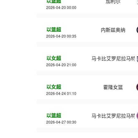
以篮超
加利尔
2026-04-20 00:00
以篮超
内斯兹奥纳
2026-04-20 00:35
以女超
马卡比艾罗尼拉马特
2026-04-20 21:00
以女超
霍隆女篮
2026-04-24 01:10
以篮超
马卡比艾罗尼拉马特
2026-04-27 00:30