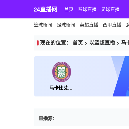
24直播网
首页
篮球直播
足球直播
篮球新闻
足球新闻
英超直播
西甲直播
现在的位置：
首页
>
以篮超直播
>
马
马卡比艾罗尼拉马特甘
直播源：