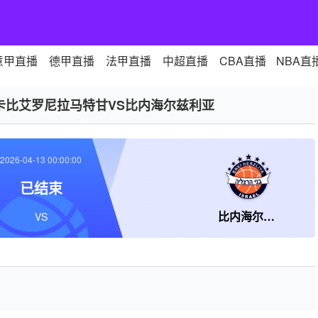
意甲直播
德甲直播
法甲直播
中超直播
CBA直播
NBA直
卡比艾罗尼拉马特甘VS比内海尔兹利亚
2026-04-13 00:00:00
已结束
比内海尔兹利亚
VS