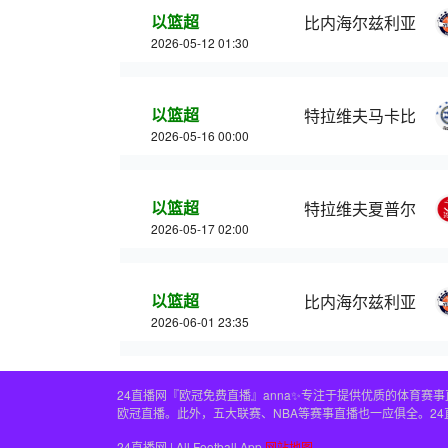
以篮超
比内海尔兹利亚
2026-05-12 01:30
以篮超
特拉维夫马卡比
2026-05-16 00:00
以篮超
特拉维夫夏普尔
2026-05-17 02:00
以篮超
比内海尔兹利亚
2026-06-01 23:35
24直播网『欧冠免费直播』anna✨专注于提供优质的体育
欧冠直播。此外，五大联赛、NBA等赛事直播也一应俱全。2
24直播网 | All Football App
网站地图