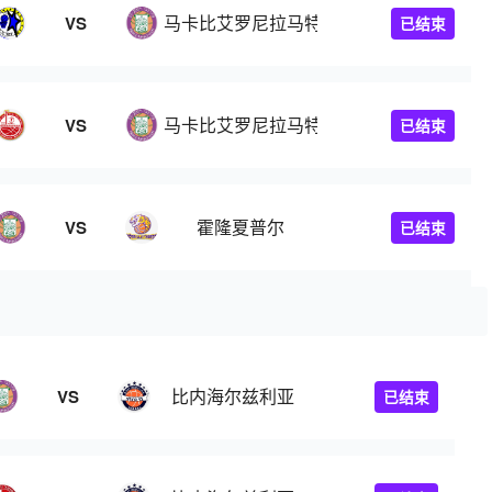
马卡比艾罗尼拉马特甘
VS
已结束
马卡比艾罗尼拉马特甘
VS
已结束
甘
霍隆夏普尔
VS
已结束
甘
比内海尔兹利亚
VS
已结束