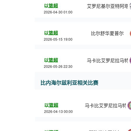
以篮超
艾罗尼基尔亚特阿塔
2026-04-30 01:00
以篮超
比尔舒华夏普尔
2026-05-15 19:00
以篮超
马卡比艾罗尼拉马特
2026-05-26 22:30
比内海尔兹利亚相关比赛
以篮超
马卡比艾罗尼拉马特
2026-04-13 00:00