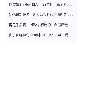
偷詹姆斯+杀死湖人！ 22岁的雷霆遗弃儿子
上演了一个上帝的剧本：疯狂的反击争夺1
NBA最新排名：湖人赢得并获得第四名 小
亿元人民币的合同
牛队正式淘汰了9th + 76人
再见季后赛！ NBA最糟糕的三名最糟糕的
球员徒劳无功 也许您低估了硬化
由于脚踝扭伤 杜兰特（Durant）至少受伤
了一周