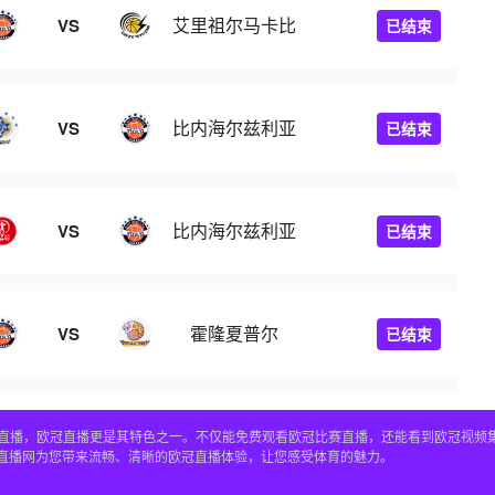
艾里祖尔马卡比
VS
已结束
比内海尔兹利亚
VS
已结束
比内海尔兹利亚
VS
已结束
霍隆夏普尔
VS
已结束
赛事直播，欧冠直播更是其特色之一。不仅能免费观看欧冠比赛直播，还能看到欧冠视
4直播网为您带来流畅、清晰的欧冠直播体验，让您感受体育的魅力。