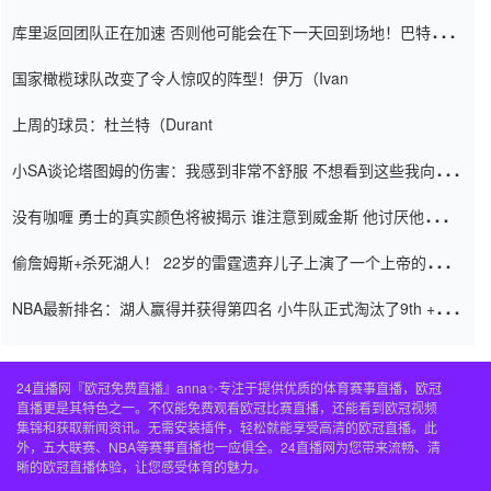
怨恨
库里返回团队正在加速 否则他可能会在下一天回到场地！巴特勒迈
阿密的纸牌游戏引起了人们的关注
国家橄榄球队改变了令人惊叹的阵型！伊万（Ivan
上周的球员：杜兰特（Durant
小SA谈论塔图姆的伤害：我感到非常不舒服 不想看到这些我向他
道歉
没有咖喱 勇士的真实颜色将被揭示 谁注意到威金斯 他讨厌他的老
老板
偷詹姆斯+杀死湖人！ 22岁的雷霆遗弃儿子上演了一个上帝的剧
本：疯狂的反击争夺1亿元人民币的合同
NBA最新排名：湖人赢得并获得第四名 小牛队正式淘汰了9th + 76
人
24直播网『欧冠免费直播』anna✨专注于提供优质的体育赛事直播，欧冠
直播更是其特色之一。不仅能免费观看欧冠比赛直播，还能看到欧冠视频
集锦和获取新闻资讯。无需安装插件，轻松就能享受高清的欧冠直播。此
外，五大联赛、NBA等赛事直播也一应俱全。24直播网为您带来流畅、清
晰的欧冠直播体验，让您感受体育的魅力。