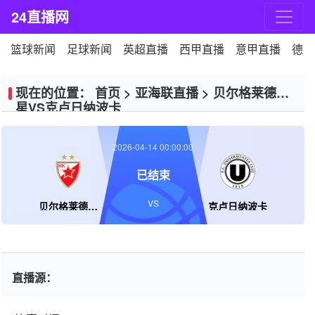
24直播网
篮球新闻
足球新闻
英超直播
西甲直播
意甲直播
德甲
现在的位置：
首页
>
亚海联直播
>
贝尔格莱德红
星VS克卢日纳波卡
2026-04-14 00:00:00
已结束
VS
贝尔格莱德红星
克卢日纳波卡
直播源：