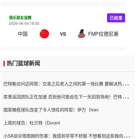
俱乐部友谊赛
已结束
2026-06-04 19:30
中国
FMP拉德尼基
VS
热门篮球新闻
巴特勒访问迈阿密：交易之后老人之间的第一场比赛 要解决热情的
怨恨
库里返回团队正在加速 否则他可能会在下一天回到场地！巴特勒迈
阿密的纸牌游戏引起了人们的关注
国家橄榄球队改变了令人惊叹的阵型！伊万（Ivan
上周的球员：杜兰特（Durant
小SA谈论塔图姆的伤害：我感到非常不舒服 不想看到这些我向他