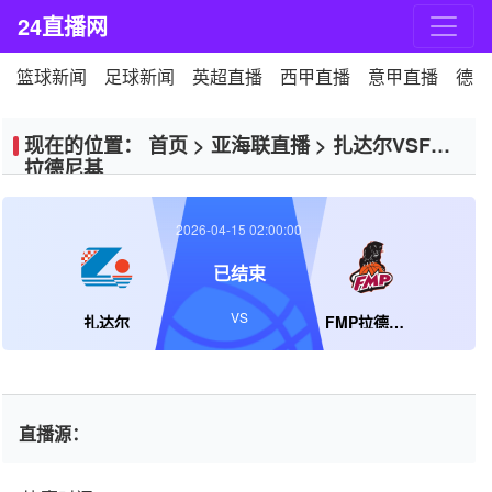
24直播网
篮球新闻
足球新闻
英超直播
西甲直播
意甲直播
德甲
现在的位置：
首页
>
亚海联直播
>
扎达尔VSFMP
拉德尼基
2026-04-15 02:00:00
已结束
VS
扎达尔
FMP拉德尼基
直播源：