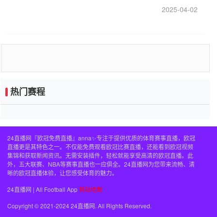
好的继任者出现
2025-04-02
热门赛程
24直播网『欧冠免费直播』anna✨专注于提供优质的体育赛事直播，欧冠
直播更是其特色之一。不仅能免费观看欧冠比赛直播，还能看到欧冠视频
集锦和获取新闻资讯。无需安装插件，轻松就能享受高清的欧冠直播。此
外，五大联赛、NBA等赛事直播也一应俱全。24直播网为您带来流畅、清
晰的欧冠直播体验，让您感受体育的魅力。
24直播网 | All Football App
网站地图
Copyright © 2021-2024 24直播网. All Rights Reserved.