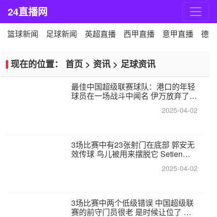
24直播网
篮球新闻
足球新闻
英超直播
西甲直播
意甲直播
德甲
现在的位置：
首页
>
资讯
>
足球资讯
最佳中国超级联赛球队：港口的年轻
球员在一场战斗中闻名 伊万放弃了泰
桑（Taishan）
2025-04-02
3场比赛中有23张射门在底部 郭安无
效传球 鸟儿被用来摆脱它 Setien痴
迷于三名后卫
2025-04-02
3场比赛中两个低级错误 中国超级联
赛的前守门员很老 是时候让位了 最