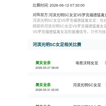
比赛时间: 2026-06-12 07:30:00
对阵双方:
河滨光明SC女足VS罗克福德猛禽
河滨光明SC女足VS罗克福德猛禽女足：在
网提供河滨光明SC女足VS罗克福德猛禽女
VS罗克福德猛禽女足的直播信号，只作为
河滨光明SC女足相关比赛
美女业余
埃奇沃特女足
2026-05-27 08:00
美女业余
河滨光明SC女足
2026-05-31 02:00