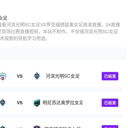
女足
线看河滨光明SC女足VS罗克福德猛禽女足高清直播，24直播
足现场比赛直播视频，本站不制作、不存储河滨光明SC女足
技术探索的导航学习用途。
河滨光明SC女足
VS
已结束
明尼苏达奥罗拉女足
VS
已结束