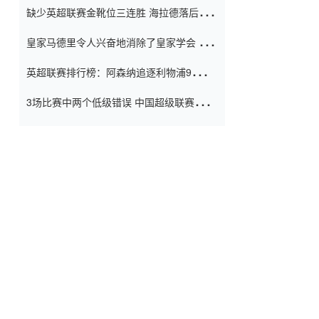
缺少英超联赛金靴位三连胜 海拉德落后6球
窗口
只有两个连续三个连续三靴
皇家马德里令人兴奋地消除了皇家学会 安
彭负责造成巨大的灾难！
英超联赛排行榜：阿森纳追逐利物浦9分 曼
联连续三件坏事
3场比赛中两个低级错误 中国超级联赛的前
守门员很老 是时候让位了 最好的继任者出
现