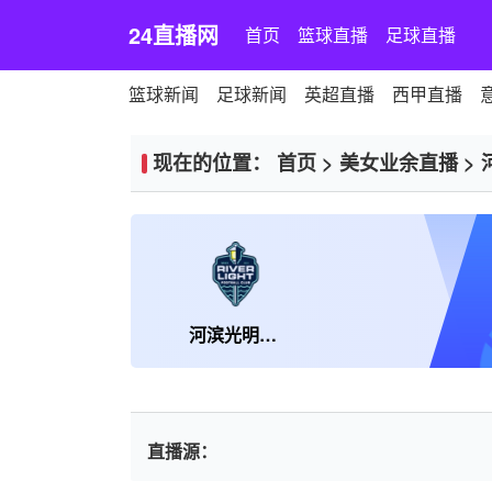
24直播网
首页
篮球直播
足球直播
篮球新闻
足球新闻
英超直播
西甲直播
现在的位置：
首页
>
美女业余直播
>
河滨光明SC女足
直播源：