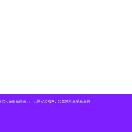
频集锦和获取新闻资讯。无需安装插件，轻松就能享受高清的