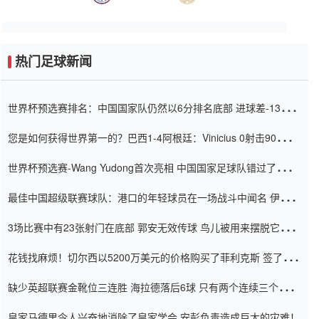
热门足球新闻
世界杯预选赛排名：中国国家队仍然以6分排名底部 进球差-13令人
震惊
您是如何获得世界第一的？巴西1-4阿根廷：Vinicius 0射击90分钟
内
世界杯预选赛-Wang Yudong首次亮相 中国国家足球队错过了世界
杯0-2
最佳中国超级联赛球队：港口的年轻球员在一场战斗中闻名 伊万放
弃了泰桑（Taishan）
3场比赛中有23张射门在底部 郭安无效传球 鸟儿被用来摆脱它
Setien痴迷于三名后卫
花钱找麻烦！切尔西以5200万美元的价格购买了菲利克斯 签了7年
并在半年内租了夏窗口
缺少英超联赛金靴位三连胜 海拉德落后6球 只有两个连续三个连续
三靴
皇家马德里令人兴奋地消除了皇家学会 安彭负责造成巨大的灾难！