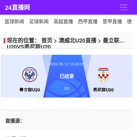
24直播网
篮球新闻
足球新闻
英超直播
西甲直播
意甲直播
德甲
现在的位置：
首页
>
澳威北U20直播
>
曼立联
U20VS悉尼联U20
2026-06-12 15:30:00
已结束
VS
曼立联U20
悉尼联U20
直播源：