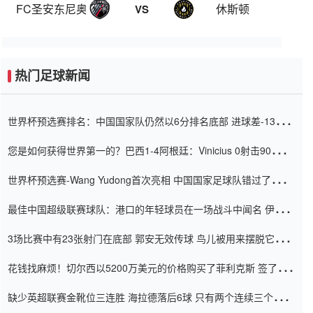
FC圣安东尼奥B队
休斯顿
VS
热门足球新闻
世界杯预选赛排名：中国国家队仍然以6分排名底部 进球差-13令人
震惊
您是如何获得世界第一的？巴西1-4阿根廷：Vinicius 0射击90分钟
内
世界杯预选赛-Wang Yudong首次亮相 中国国家足球队错过了世界
杯0-2
最佳中国超级联赛球队：港口的年轻球员在一场战斗中闻名 伊万放
弃了泰桑（Taishan）
3场比赛中有23张射门在底部 郭安无效传球 鸟儿被用来摆脱它
Setien痴迷于三名后卫
花钱找麻烦！切尔西以5200万美元的价格购买了菲利克斯 签了7年
并在半年内租了夏窗口
缺少英超联赛金靴位三连胜 海拉德落后6球 只有两个连续三个连续
三靴