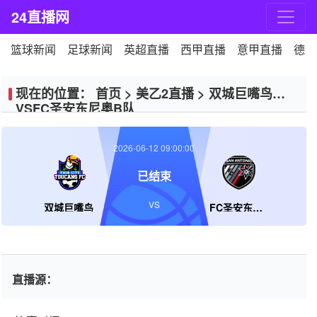
24直播网
篮球新闻
足球新闻
英超直播
西甲直播
意甲直播
德甲
现在的位置：
首页
>
美乙2直播
>
双城巨嘴鸟
VSFC圣安东尼奥B队
2026-06-12 09:00:00
已结束
VS
双城巨嘴鸟
FC圣安东尼奥B队
直播源：