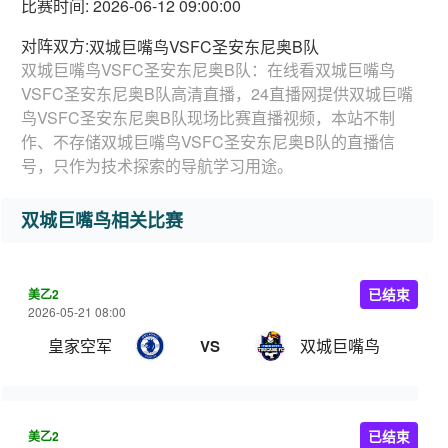
比赛时间: 2026-06-12 09:00:00
对阵双方:
双城巨嘴鸟VSFC圣安东尼奥B队
双城巨嘴鸟VSFC圣安东尼奥B队：在线看双城巨嘴鸟
VSFC圣安东尼奥B队高清直播，24直播网提供双城巨嘴
鸟VSFC圣安东尼奥B队现场比赛直播视频，本站不制
作、不存储双城巨嘴鸟VSFC圣安东尼奥B队的直播信
号，只作为技术探索的导航学习用途。
双城巨嘴鸟相关比赛
美乙2
已结束
2026-05-21 08:00
皇家空军
双城巨嘴鸟
VS
美乙2
已结束