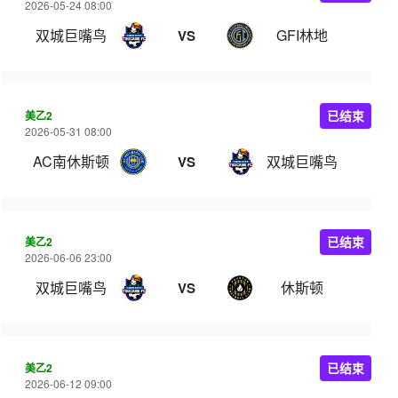
2026-05-24 08:00
双城巨嘴鸟
GFI林地
VS
美乙2
已结束
2026-05-31 08:00
AC南休斯顿
双城巨嘴鸟
VS
美乙2
已结束
2026-06-06 23:00
双城巨嘴鸟
休斯顿
VS
美乙2
已结束
2026-06-12 09:00