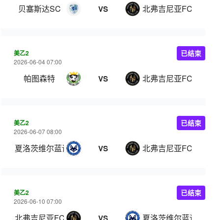
贝塞斯达SC
北弗吉尼亚FC
VS
美乙2
已结束
2026-06-04 07:00
帕图森特
北弗吉尼亚FC
VS
美乙2
已结束
2026-06-07 08:00
夏洛茨维尔蓝调
北弗吉尼亚FC
VS
美乙2
已结束
2026-06-10 07:00
北弗吉尼亚FC
夏洛茨维尔蓝调
VS