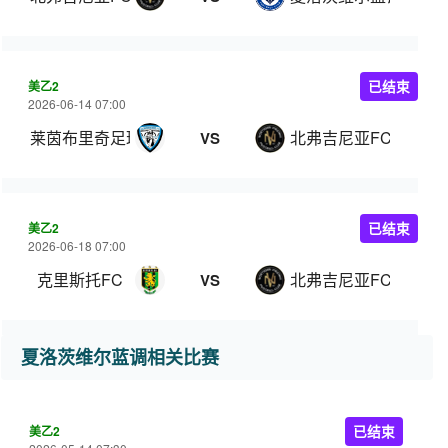
美乙2
已结束
2026-06-14 07:00
莱茵布里奇足球俱乐部
北弗吉尼亚FC
VS
美乙2
已结束
2026-06-18 07:00
克里斯托FC
北弗吉尼亚FC
VS
夏洛茨维尔蓝调相关比赛
美乙2
已结束