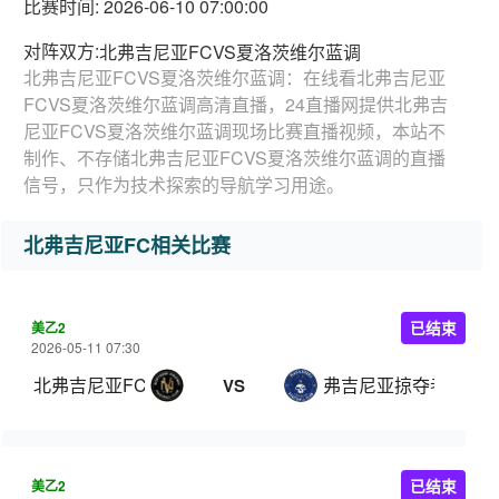
比赛时间: 2026-06-10 07:00:00
对阵双方:
北弗吉尼亚FCVS夏洛茨维尔蓝调
北弗吉尼亚FCVS夏洛茨维尔蓝调：在线看北弗吉尼亚
FCVS夏洛茨维尔蓝调高清直播，24直播网提供北弗吉
尼亚FCVS夏洛茨维尔蓝调现场比赛直播视频，本站不
制作、不存储北弗吉尼亚FCVS夏洛茨维尔蓝调的直播
信号，只作为技术探索的导航学习用途。
北弗吉尼亚FC相关比赛
美乙2
已结束
2026-05-11 07:30
北弗吉尼亚FC
弗吉尼亚掠夺者
VS
美乙2
已结束