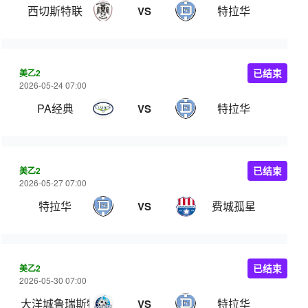
西切斯特联
特拉华
VS
美乙2
已结束
2026-05-24 07:00
PA经典
特拉华
VS
美乙2
已结束
2026-05-27 07:00
特拉华
费城孤星
VS
美乙2
已结束
2026-05-30 07:00
大洋城鲁瑞斯特尔斯
特拉华
VS