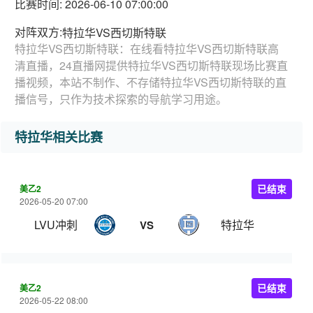
比赛时间: 2026-06-10 07:00:00
对阵双方:
特拉华VS西切斯特联
特拉华VS西切斯特联：在线看特拉华VS西切斯特联高
清直播，24直播网提供特拉华VS西切斯特联现场比赛直
播视频，本站不制作、不存储特拉华VS西切斯特联的直
播信号，只作为技术探索的导航学习用途。
特拉华相关比赛
美乙2
已结束
2026-05-20 07:00
LVU冲刺
特拉华
VS
美乙2
已结束
2026-05-22 08:00