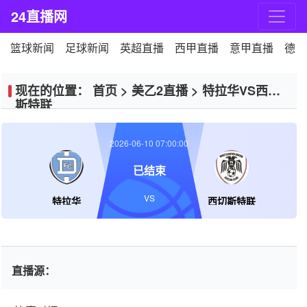
24直播网
篮球新闻
足球新闻
英超直播
西甲直播
意甲直播
德甲
现在的位置：
首页
>
美乙2直播
>
特拉华VS西切
斯特联
2026-06-10 07:00:00
已结束
VS
特拉华
西切斯特联
直播源：