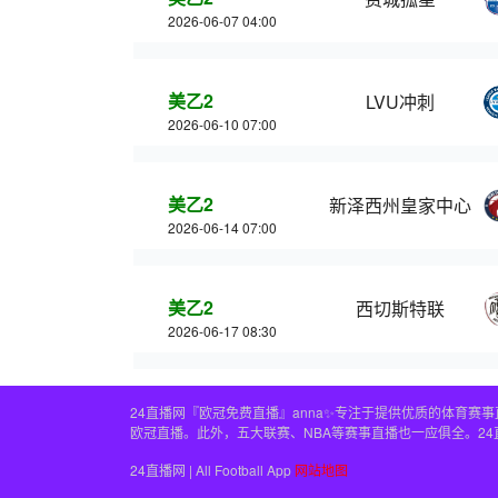
2026-06-07 04:00
美乙2
LVU冲刺
2026-06-10 07:00
美乙2
新泽西州皇家中心
2026-06-14 07:00
美乙2
西切斯特联
2026-06-17 08:30
24直播网『欧冠免费直播』anna✨专注于提供优质的体育
欧冠直播。此外，五大联赛、NBA等赛事直播也一应俱全。2
24直播网 | All Football App
网站地图