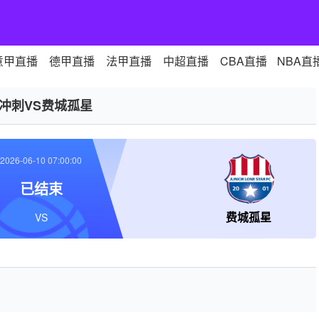
意甲直播
德甲直播
法甲直播
中超直播
CBA直播
NBA直
U冲刺VS费城孤星
2026-06-10 07:00:00
已结束
费城孤星
VS