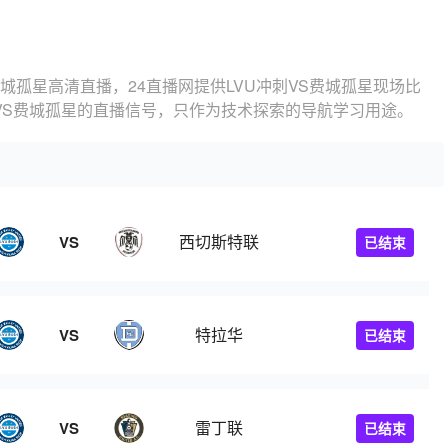
费城孤星高清直播，24直播网提供LVU冲刺VS费城孤星现场比
VS费城孤星的直播信号，只作为技术探索的导航学习用途。
西切斯特联
VS
已结束
特拉华
VS
已结束
雷丁联
VS
已结束