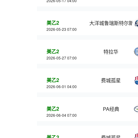
2026-05-17 04:00
美乙2
大洋城鲁瑞斯特尔斯
2026-05-23 07:00
美乙2
特拉华
2026-05-27 07:00
美乙2
费城孤星
2026-06-01 04:00
美乙2
PA经典
2026-06-04 07:00
美乙2
费城孤星