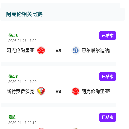
阿克伦相关比赛
俄乙B
已结束
2026-04-06 18:00
阿克伦陶里亚蒂B队
巴尔瑙尔迪纳摩
VS
俄乙B
已结束
2026-04-12 19:00
新特罗伊茨克诺斯塔
阿克伦陶里亚蒂B队
VS
俄超
已结束
2026-04-13 22:15