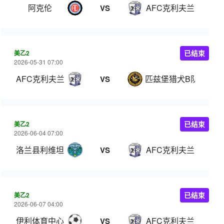
阿克伦
AFC克利夫兰
VS
美乙2
已结束
2026-05-31 07:00
AFC克利夫兰
匹兹堡猎犬B队
VS
美乙2
已结束
2026-06-04 07:00
洛兰县利维坦
AFC克利夫兰
VS
美乙2
已结束
2026-06-07 04:00
伊利体育中心
AFC克利夫兰
VS