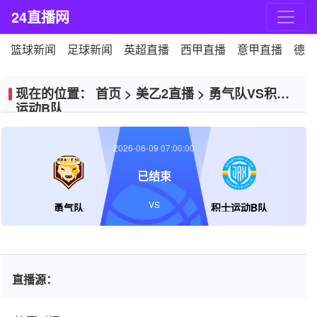
24直播网
篮球新闻
足球新闻
英超直播
西甲直播
意甲直播
德甲
现在的位置：
首页
>
美乙2直播
>
勇气队VS积士
运动B队
2026-06-09 07:00:00
已结束
VS
勇气队
积士运动B队
直播源：