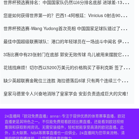
世界杯预选赛排名：中国国家队仍然以6分排名底部 进球差-13令人
震惊
您是如何获得世界第一的？巴西1-4阿根廷：Vinicius 0射击90分钟
内
世界杯预选赛-Wang Yudong首次亮相 中国国家足球队错过了世界
杯0-2
最佳中国超级联赛球队：港口的年轻球员在一场战斗中闻名 伊万放
弃了泰桑（Taishan）
3场比赛中有23张射门在底部 郭安无效传球 鸟儿被用来摆脱它
Setien痴迷于三名后卫
花钱找麻烦！切尔西以5200万美元的价格购买了菲利克斯 签了7年
并在半年内租了夏窗口
缺少英超联赛金靴位三连胜 海拉德落后6球 只有两个连续三个连续
三靴
皇家马德里令人兴奋地消除了皇家学会 安彭负责造成巨大的灾难！
24直播网『欧冠免费直播』anna✨专注于提供优质的体育赛事直播，欧冠
直播更是其特色之一。不仅能免费观看欧冠比赛直播，还能看到欧冠视频
集锦和获取新闻资讯。无需安装插件，轻松就能享受高清的欧冠直播。此
外，五大联赛、NBA等赛事直播也一应俱全。24直播网为您带来流畅、清
晰的欧冠直播体验，让您感受体育的魅力。