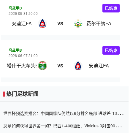
乌兹甲B
已结束
2026-05-31 20:00
安迪江FA
费尔干纳FA
VS
乌兹甲B
已结束
2026-06-07 21:00
塔什干火车头B队
安迪江FA
VS
热门足球新闻
世界杯预选赛排名：中国国家队仍然以6分排名底部 进球差-13令人
震惊
您是如何获得世界第一的？巴西1-4阿根廷：Vinicius 0射击90分钟
内