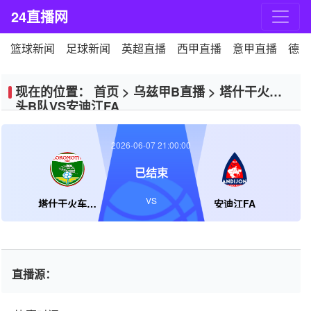
24直播网
篮球新闻
足球新闻
英超直播
西甲直播
意甲直播
德甲
现在的位置：
首页
>
乌兹甲B直播
>
塔什干火车
头B队VS安迪江FA
2026-06-07 21:00:00
已结束
VS
塔什干火车头B队
安迪江FA
直播源：