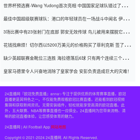
世界杯预选赛-Wang Yudong首次亮相 中国国家足球队错过了世界
杯0-2
最佳中国超级联赛球队：港口的年轻球员在一场战斗中闻名 伊万放
弃了泰桑（Taishan）
3场比赛中有23张射门在底部 郭安无效传球 鸟儿被用来摆脱它
Setien痴迷于三名后卫
花钱找麻烦！切尔西以5200万美元的价格购买了菲利克斯 签了7年
并在半年内租了夏窗口
缺少英超联赛金靴位三连胜 海拉德落后6球 只有两个连续三个连续
三靴
皇家马德里令人兴奋地消除了皇家学会 安彭负责造成巨大的灾难！
24直播网『欧冠免费直播』anna✨专注于提供优质的体育赛事直播，欧冠
直播更是其特色之一。不仅能免费观看欧冠比赛直播，还能看到欧冠视频
集锦和获取新闻资讯。无需安装插件，轻松就能享受高清的欧冠直播。此
外，五大联赛、NBA等赛事直播也一应俱全。24直播网为您带来流畅、清
晰的欧冠直播体验，让您感受体育的魅力。
24直播网 | All Football App
网站地图
Copyright © 2021-2024 24直播网. All Rights Reserved.