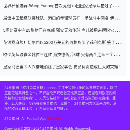
世界杯预选赛-Wang Yudong首次亮相 中国国家足球队错过了世界
杯0-2
最佳中国超级联赛球队：港口的年轻球员在一场战斗中闻名 伊万放
弃了泰桑（Taishan）
3场比赛中有23张射门在底部 郭安无效传球 鸟儿被用来摆脱它
Setien痴迷于三名后卫
花钱找麻烦！切尔西以5200万美元的价格购买了菲利克斯 签了7年
并在半年内租了夏窗口
缺少英超联赛金靴位三连胜 海拉德落后6球 只有两个连续三个连续
三靴
皇家马德里令人兴奋地消除了皇家学会 安彭负责造成巨大的灾难！
24直播网『欧冠免费直播』anna✨专注于提供优质的体育赛事直播，欧冠
直播更是其特色之一。不仅能免费观看欧冠比赛直播，还能看到欧冠视频
集锦和获取新闻资讯。无需安装插件，轻松就能享受高清的欧冠直播。此
外，五大联赛、NBA等赛事直播也一应俱全。24直播网为您带来流畅、清
晰的欧冠直播体验，让您感受体育的魅力。
24直播网 | All Football App
网站地图
Copyright © 2021-2024 24直播网. All Rights Reserved.