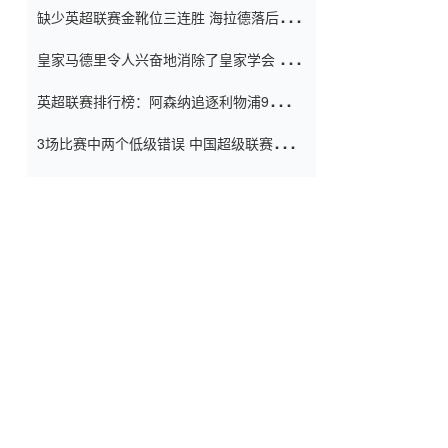
缺少英超联赛金靴位三连胜 海拉德落后6球
窗口
只有两个连续三个连续三靴
皇家马德里令人兴奋地消除了皇家学会 安
彭负责造成巨大的灾难！
英超联赛排行榜：阿森纳追逐利物浦9分 曼
联连续三件坏事
3场比赛中两个低级错误 中国超级联赛的前
守门员很老 是时候让位了 最好的继任者出
现