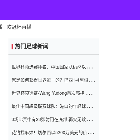
播
欧冠杯直播
热门足球新闻
世界杯预选赛排名：中国国家队仍然以6分
排名底部 进球差-13令人震惊
您是如何获得世界第一的？巴西1-4阿根
廷：Vinicius 0射击90分钟内
世界杯预选赛-Wang Yudong首次亮相 中国
国家足球队错过了世界杯0-2
最佳中国超级联赛球队：港口的年轻球员在
一场战斗中闻名 伊万放弃了泰桑
3场比赛中有23张射门在底部 郭安无效传球
（Taishan）
鸟儿被用来摆脱它 Setien痴迷于三名后卫
花钱找麻烦！切尔西以5200万美元的价格
购买了菲利克斯 签了7年 并在半年内租了夏