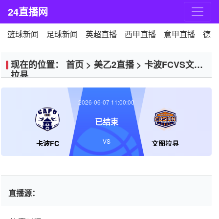
24直播网
篮球新闻
足球新闻
英超直播
西甲直播
意甲直播
德甲
现在的位置：
首页
>
美乙2直播
>
卡波FCVS文图
拉县
2026-06-07 11:00:00
已结束
VS
卡波FC
文图拉县
直播源：