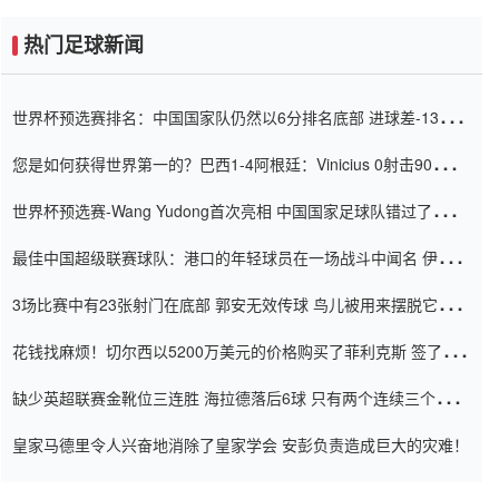
热门足球新闻
世界杯预选赛排名：中国国家队仍然以6分排名底部 进球差-13令人
震惊
您是如何获得世界第一的？巴西1-4阿根廷：Vinicius 0射击90分钟
内
世界杯预选赛-Wang Yudong首次亮相 中国国家足球队错过了世界
杯0-2
最佳中国超级联赛球队：港口的年轻球员在一场战斗中闻名 伊万放
弃了泰桑（Taishan）
3场比赛中有23张射门在底部 郭安无效传球 鸟儿被用来摆脱它
Setien痴迷于三名后卫
花钱找麻烦！切尔西以5200万美元的价格购买了菲利克斯 签了7年
并在半年内租了夏窗口
缺少英超联赛金靴位三连胜 海拉德落后6球 只有两个连续三个连续
三靴
皇家马德里令人兴奋地消除了皇家学会 安彭负责造成巨大的灾难！