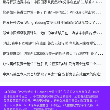
世界杯预选赛排名：中国国家队仍然以6分排名底部 进球差-13令人
震惊
您是如何获得世界第一的？巴西1-4阿根廷：Vinicius 0射击90分钟
内
世界杯预选赛-Wang Yudong首次亮相 中国国家足球队错过了世界
杯0-2
最佳中国超级联赛球队：港口的年轻球员在一场战斗中闻名 伊万放
弃了泰桑（Taishan）
3场比赛中有23张射门在底部 郭安无效传球 鸟儿被用来摆脱它
Setien痴迷于三名后卫
花钱找麻烦！切尔西以5200万美元的价格购买了菲利克斯 签了7年
并在半年内租了夏窗口
缺少英超联赛金靴位三连胜 海拉德落后6球 只有两个连续三个连续
三靴
皇家马德里令人兴奋地消除了皇家学会 安彭负责造成巨大的灾难！
24直播网『欧冠免费直播』anna✨专注于提供优质的体育赛事直播，欧冠
直播更是其特色之一。不仅能免费观看欧冠比赛直播，还能看到欧冠视频
集锦和获取新闻资讯。无需安装插件，轻松就能享受高清的欧冠直播。此
外，五大联赛、NBA等赛事直播也一应俱全。24直播网为您带来流畅、清
晰的欧冠直播体验，让您感受体育的魅力。