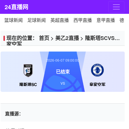
24直播网
篮球新闻
足球新闻
英超直播
西甲直播
意甲直播
德甲
现在的位置：
首页
>
美乙2直播
>
隆斯塔SCVS皇
家空军
2026-06-07 09:00:00
已结束
VS
隆斯塔SC
皇家空军
直播源：