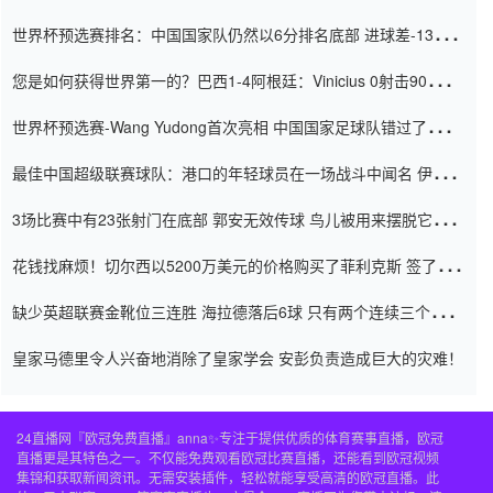
世界杯预选赛排名：中国国家队仍然以6分排名底部 进球差-13令人
震惊
您是如何获得世界第一的？巴西1-4阿根廷：Vinicius 0射击90分钟
内
世界杯预选赛-Wang Yudong首次亮相 中国国家足球队错过了世界
杯0-2
最佳中国超级联赛球队：港口的年轻球员在一场战斗中闻名 伊万放
弃了泰桑（Taishan）
3场比赛中有23张射门在底部 郭安无效传球 鸟儿被用来摆脱它
Setien痴迷于三名后卫
花钱找麻烦！切尔西以5200万美元的价格购买了菲利克斯 签了7年
并在半年内租了夏窗口
缺少英超联赛金靴位三连胜 海拉德落后6球 只有两个连续三个连续
三靴
皇家马德里令人兴奋地消除了皇家学会 安彭负责造成巨大的灾难！
24直播网『欧冠免费直播』anna✨专注于提供优质的体育赛事直播，欧冠
直播更是其特色之一。不仅能免费观看欧冠比赛直播，还能看到欧冠视频
集锦和获取新闻资讯。无需安装插件，轻松就能享受高清的欧冠直播。此