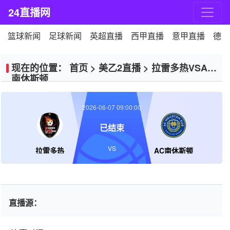
24直播网
篮球新闻
足球新闻
英超直播
西甲直播
意甲直播
德甲
现在的位置：
首页
>
美乙2直播
>
拉雷多热VSAC
南休斯顿
2026-06-07 09:00:00
已结束
VS
拉雷多热
AC南休斯顿
直播源：