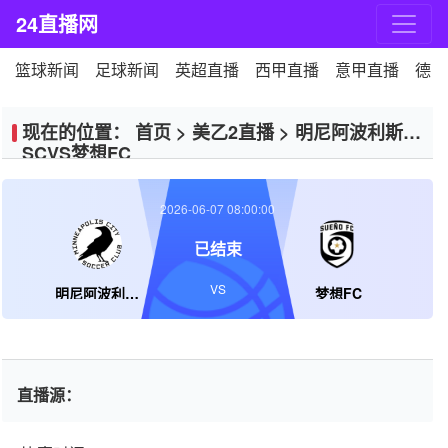
24直播网
篮球新闻
足球新闻
英超直播
西甲直播
意甲直播
德甲
现在的位置：
首页
>
美乙2直播
>
明尼阿波利斯市
SCVS梦想FC
2026-06-07 08:00:00
已结束
VS
明尼阿波利斯市SC
梦想FC
直播源：