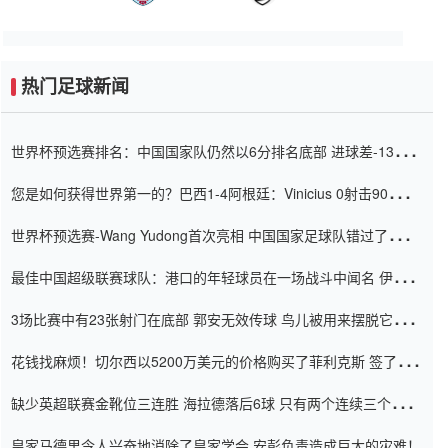
热门足球新闻
世界杯预选赛排名：中国国家队仍然以6分排名底部 进球差-13令人
震惊
您是如何获得世界第一的？巴西1-4阿根廷：Vinicius 0射击90分钟
内
世界杯预选赛-Wang Yudong首次亮相 中国国家足球队错过了世界
杯0-2
最佳中国超级联赛球队：港口的年轻球员在一场战斗中闻名 伊万放
弃了泰桑（Taishan）
3场比赛中有23张射门在底部 郭安无效传球 鸟儿被用来摆脱它
Setien痴迷于三名后卫
花钱找麻烦！切尔西以5200万美元的价格购买了菲利克斯 签了7年
并在半年内租了夏窗口
缺少英超联赛金靴位三连胜 海拉德落后6球 只有两个连续三个连续
三靴
皇家马德里令人兴奋地消除了皇家学会 安彭负责造成巨大的灾难！