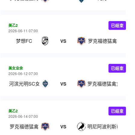
美乙2
已结束
2026-06-11 07:00
梦想FC
罗克福德猛禽
VS
美女业余
已结束
2026-06-12 07:30
河滨光明SC女足
罗克福德猛禽女足
VS
美乙2
已结束
2026-06-14 07:00
罗克福德猛禽
明尼阿波利斯市SC
VS