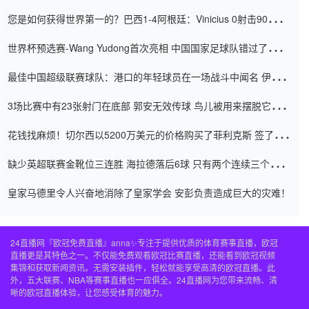
震惊
您是如何获得世界第一的？巴西1-4阿根廷：Vinicius 0射击90分钟
内
世界杯预选赛-Wang Yudong首次亮相 中国国家足球队错过了世界
杯0-2
最佳中国超级联赛球队：港口的年轻球员在一场战斗中闻名 伊万放
弃了泰桑（Taishan）
3场比赛中有23张射门在底部 郭安无效传球 鸟儿被用来摆脱它
Setien痴迷于三名后卫
花钱找麻烦！切尔西以5200万美元的价格购买了菲利克斯 签了7年
并在半年内租了夏窗口
缺少英超联赛金靴位三连胜 海拉德落后6球 只有两个连续三个连续
三靴
皇家马德里令人兴奋地消除了皇家学会 安彭负责造成巨大的灾难！
24直播网『欧冠免费直播』anna✨专注于提供优质的体育赛事直播，欧冠
直播更是其特色之一。不仅能免费观看欧冠比赛直播，还能看到欧冠视频
集锦和获取新闻资讯。无需安装插件，轻松就能享受高清的欧冠直播。此
外，五大联赛、NBA等赛事直播也一应俱全。24直播网为您带来流畅、清
晰的欧冠直播体验，让您感受体育的魅力。