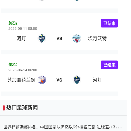
美乙2
已结束
2026-06-11 08:00
河灯
埃奇沃特
VS
美乙2
已结束
2026-06-14 06:00
芝加哥荷兰狮
河灯
VS
热门足球新闻
世界杯预选赛排名：中国国家队仍然以6分排名底部 进球差-13令人