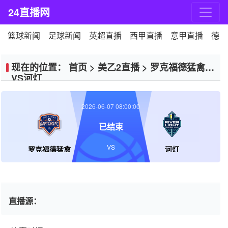
24直播网
篮球新闻
足球新闻
英超直播
西甲直播
意甲直播
德甲
现在的位置：
首页
>
美乙2直播
>
罗克福德猛禽
VS河灯
2026-06-07 08:00:00
已结束
VS
罗克福德猛禽
河灯
直播源：