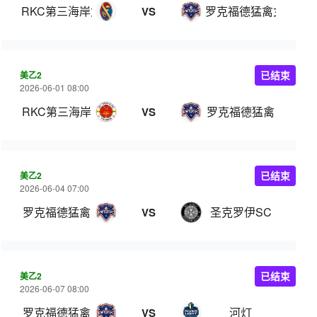
RKC第三海岸女足
罗克福德猛禽女足
VS
美乙2
已结束
2026-06-01 08:00
RKC第三海岸
罗克福德猛禽
VS
美乙2
已结束
2026-06-04 07:00
罗克福德猛禽
圣克罗伊SC
VS
美乙2
已结束
2026-06-07 08:00
罗克福德猛禽
河灯
VS