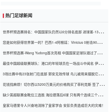
热门足球新闻
世界杯预选赛排名：中国国家队仍然以6分排名底部 进球差-13令人
震惊
您是如何获得世界第一的？巴西1-4阿根廷：Vinicius 0射击90分钟
内
世界杯预选赛-Wang Yudong首次亮相 中国国家足球队错过了世界
杯0-2
最佳中国超级联赛球队：港口的年轻球员在一场战斗中闻名 伊万放
弃了泰桑（Taishan）
3场比赛中有23张射门在底部 郭安无效传球 鸟儿被用来摆脱它
Setien痴迷于三名后卫
花钱找麻烦！切尔西以5200万美元的价格购买了菲利克斯 签了7年
并在半年内租了夏窗口
缺少英超联赛金靴位三连胜 海拉德落后6球 只有两个连续三个连续
三靴
皇家马德里令人兴奋地消除了皇家学会 安彭负责造成巨大的灾难！