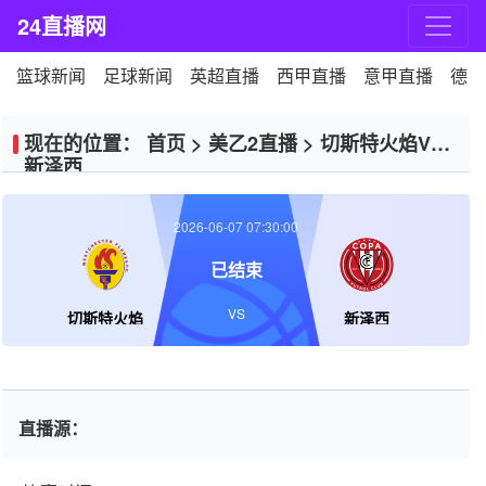
24直播网
篮球新闻
足球新闻
英超直播
西甲直播
意甲直播
德甲
现在的位置：
首页
>
美乙2直播
>
切斯特火焰VS
新泽西
2026-06-07 07:30:00
已结束
VS
切斯特火焰
新泽西
直播源：