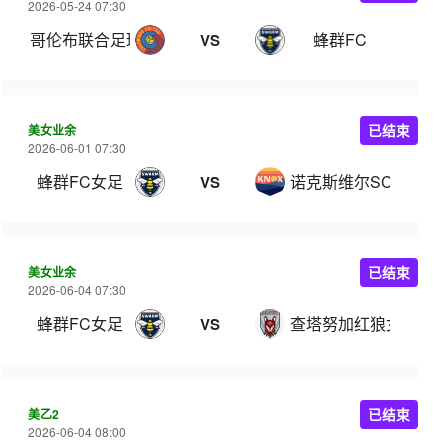
2026-05-24 07:30
哥伦布联合足球俱乐部
蜂群FC
VS
美女业余
已结束
2026-06-01 07:30
蜂群FC女足
诺克斯维尔SC女足
VS
美女业余
已结束
2026-06-04 07:30
蜂群FC女足
查塔努加红狼女足
VS
美乙2
已结束
2026-06-04 08:00