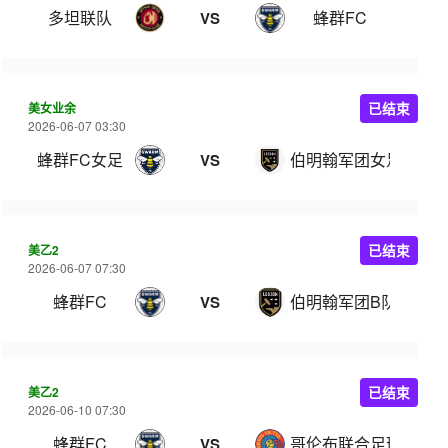
多坦联队
蜂群FC
VS
美女业余
已结束
2026-06-07 03:30
蜂群FC女足
伯明翰军团女足
VS
美乙2
已结束
2026-06-07 07:30
蜂群FC
伯明翰军团B队
VS
美乙2
已结束
2026-06-10 07:30
蜂群FC
哥伦布联合足球俱乐
VS