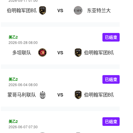
2026-05-17 07:00
伯明翰军团B队
东亚特兰大
VS
美乙2
已结束
2026-05-28 08:00
多坦联队
伯明翰军团B队
VS
美乙2
已结束
2026-06-04 08:00
蒙哥马利联队
伯明翰军团B队
VS
美乙2
已结束
2026-06-07 07:30