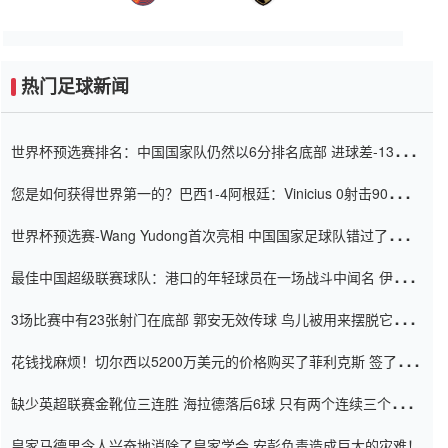
热门足球新闻
世界杯预选赛排名：中国国家队仍然以6分排名底部 进球差-13令人
震惊
您是如何获得世界第一的？巴西1-4阿根廷：Vinicius 0射击90分钟
内
世界杯预选赛-Wang Yudong首次亮相 中国国家足球队错过了世界
杯0-2
最佳中国超级联赛球队：港口的年轻球员在一场战斗中闻名 伊万放
弃了泰桑（Taishan）
3场比赛中有23张射门在底部 郭安无效传球 鸟儿被用来摆脱它
Setien痴迷于三名后卫
花钱找麻烦！切尔西以5200万美元的价格购买了菲利克斯 签了7年
并在半年内租了夏窗口
缺少英超联赛金靴位三连胜 海拉德落后6球 只有两个连续三个连续
三靴
皇家马德里令人兴奋地消除了皇家学会 安彭负责造成巨大的灾难！