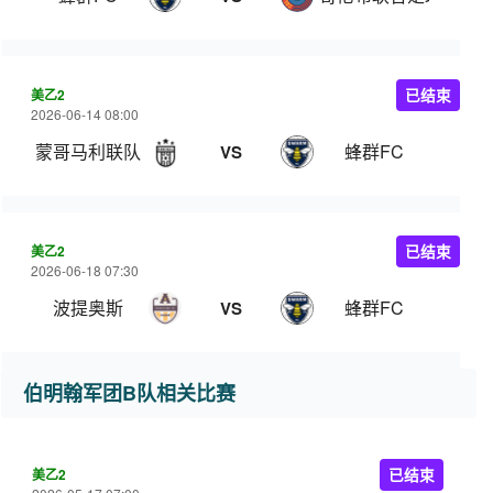
美乙2
已结束
2026-06-14 08:00
蒙哥马利联队
蜂群FC
VS
美乙2
已结束
2026-06-18 07:30
波提奥斯
蜂群FC
VS
伯明翰军团B队相关比赛
美乙2
已结束