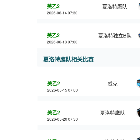
美乙2
夏洛特鹰队
2026-06-14 07:30
美乙2
夏洛特独立B队
2026-06-18 07:00
夏洛特鹰队相关比赛
美乙2
威克
2026-05-15 07:00
美乙2
夏洛特鹰队
2026-05-20 07:30