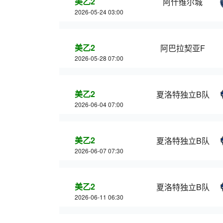
美乙2
阿什维尔城
2026-05-24 03:00
美乙2
阿巴拉契亚F
2026-05-28 07:00
美乙2
夏洛特独立B队
2026-06-04 07:00
美乙2
夏洛特独立B队
2026-06-07 07:30
美乙2
夏洛特独立B队
2026-06-11 06:30