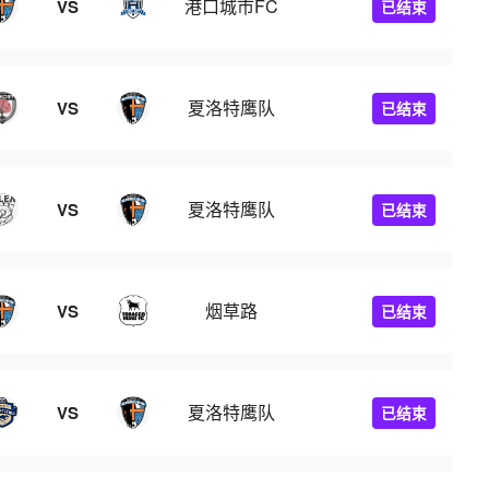
港口城市FC
VS
已结束
夏洛特鹰队
VS
已结束
夏洛特鹰队
VS
已结束
烟草路
VS
已结束
夏洛特鹰队
VS
已结束