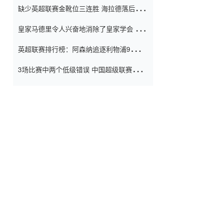
缺少英超联赛金靴位三连胜 海拉德落后6球
窗口
只有两个连续三个连续三靴
皇家马德里令人兴奋地消除了皇家学会 安
彭负责造成巨大的灾难！
英超联赛排行榜：阿森纳追逐利物浦9分 曼
联连续三件坏事
3场比赛中两个低级错误 中国超级联赛的前
守门员很老 是时候让位了 最好的继任者出
现