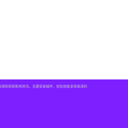
频集锦和获取新闻资讯。无需安装插件，轻松就能享受高清的