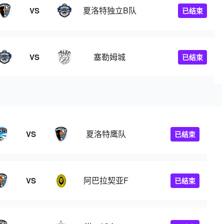
夏洛特独立B队
VS
已结束
塞勒姆城
VS
已结束
夏洛特鹰队
VS
已结束
阿巴拉契亚F
VS
已结束