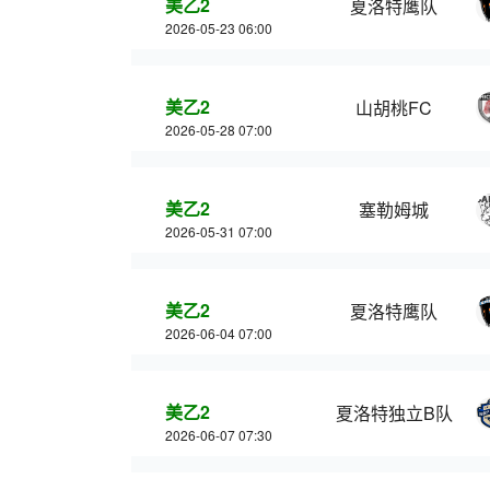
美乙2
夏洛特鹰队
2026-05-23 06:00
美乙2
山胡桃FC
2026-05-28 07:00
美乙2
塞勒姆城
2026-05-31 07:00
美乙2
夏洛特鹰队
2026-06-04 07:00
美乙2
夏洛特独立B队
2026-06-07 07:30