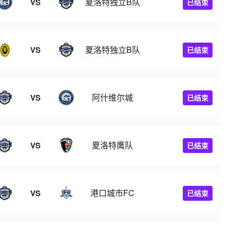
夏洛特独立B队
VS
已结束
夏洛特独立B队
VS
已结束
阿什维尔城
VS
已结束
夏洛特鹰队
VS
已结束
港口城市FC
VS
已结束