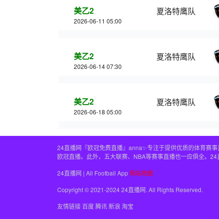
美乙2
夏洛特鹰队
2026-06-11 05:00
美乙2
夏洛特鹰队
2026-06-14 07:30
美乙2
夏洛特鹰队
2026-06-18 05:00
24直播网『欧冠免费直播』anna✨专注于提供优质的体育
欧冠直播。此外，五大联赛、NBA等赛事直播也一应俱全。2
24直播网 | All Football App
网站地图
Copyright © 2021-2024 24直播网. All Rights Reserved.
友情链接
百度
腾讯
新浪
淘宝