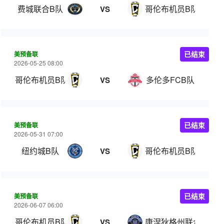
费城联合B队
哥伦布机员B队
VS
美预备联
已结束
2026-05-25 08:00
哥伦布机员B队
多伦多FCB队
VS
美预备联
已结束
2026-05-31 07:00
纽约城B队
哥伦布机员B队
VS
美预备联
已结束
2026-06-07 06:00
哥伦布机员B队
康涅狄格州联合FC
VS