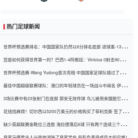
热门足球新闻
世界杯预选赛排名：中国国家队仍然以6分排名底部 进球差-13令人
震惊
您是如何获得世界第一的？巴西1-4阿根廷：Vinicius 0射击90分钟
内
世界杯预选赛-Wang Yudong首次亮相 中国国家足球队错过了世界
杯0-2
最佳中国超级联赛球队：港口的年轻球员在一场战斗中闻名 伊万放
弃了泰桑（Taishan）
3场比赛中有23张射门在底部 郭安无效传球 鸟儿被用来摆脱它
Setien痴迷于三名后卫
花钱找麻烦！切尔西以5200万美元的价格购买了菲利克斯 签了7年
并在半年内租了夏窗口
缺少英超联赛金靴位三连胜 海拉德落后6球 只有两个连续三个连续
三靴
皇家马德里令人兴奋地消除了皇家学会 安彭负责造成巨大的灾难！