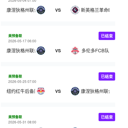
2026-05-04 07:00
康涅狄格州联合FC
新英格兰革命B队
VS
美预备联
已结束
2026-05-17 06:00
康涅狄格州联合FC
多伦多FCB队
VS
美预备联
已结束
2026-05-25 07:00
纽约红牛后备队
康涅狄格州联合FC
VS
美预备联
已结束
2026-05-31 08:00