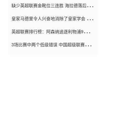
缺少英超联赛金靴位三连胜 海拉德落后6球
窗口
只有两个连续三个连续三靴
皇家马德里令人兴奋地消除了皇家学会 安
彭负责造成巨大的灾难！
英超联赛排行榜：阿森纳追逐利物浦9分 曼
联连续三件坏事
3场比赛中两个低级错误 中国超级联赛的前
守门员很老 是时候让位了 最好的继任者出
现