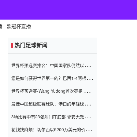
播
欧冠杯直播
热门足球新闻
世界杯预选赛排名：中国国家队仍然以6分
排名底部 进球差-13令人震惊
您是如何获得世界第一的？巴西1-4阿根
廷：Vinicius 0射击90分钟内
世界杯预选赛-Wang Yudong首次亮相 中国
国家足球队错过了世界杯0-2
最佳中国超级联赛球队：港口的年轻球员在
一场战斗中闻名 伊万放弃了泰桑
3场比赛中有23张射门在底部 郭安无效传球
（Taishan）
鸟儿被用来摆脱它 Setien痴迷于三名后卫
花钱找麻烦！切尔西以5200万美元的价格
购买了菲利克斯 签了7年 并在半年内租了夏