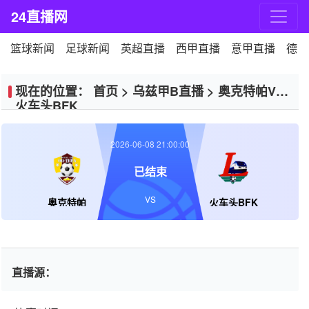
24直播网
篮球新闻
足球新闻
英超直播
西甲直播
意甲直播
德甲
现在的位置：
首页
>
乌兹甲B直播
>
奥克特帕VS
火车头BFK
2026-06-08 21:00:00
已结束
VS
奥克特帕
火车头BFK
直播源：