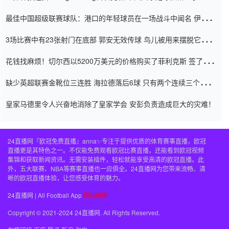
杯0-2
最佳中国超级联赛球队：港口的年轻球员在一场战斗中闻名 伊万放
弃了泰桑（Taishan）
3场比赛中有23张射门在底部 郭安无效传球 鸟儿被用来摆脱它
Setien痴迷于三名后卫
花钱找麻烦！切尔西以5200万美元的价格购买了菲利克斯 签了7年
并在半年内租了夏窗口
缺少英超联赛金靴位三连胜 海拉德落后6球 只有两个连续三个连续
三靴
皇家马德里令人兴奋地消除了皇家学会 安彭负责造成巨大的灾难！
24直播网『欧冠免费直播』anna✨专注于提供优质的体育赛事直播，欧冠
直播更是其特色之一。不仅能免费观看欧冠比赛直播，还能看到欧冠视频
集锦和获取新闻资讯。无需安装插件，轻松就能享受高清的欧冠直播。此
外，五大联赛、NBA等赛事直播也一应俱全。24直播网为您带来流畅、清
晰的欧冠直播体验，让您感受体育的魅力。
24直播网 | All Football App
网站地图
Copyright © 2021-2024 24直播网. All Rights Reserved.