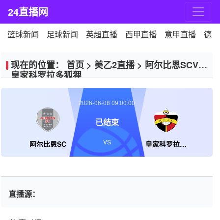
24直播网
篮球新闻
足球新闻
英超直播
西甲直播
意甲直播
德甲
现在的位置：
首页
>
美乙2直播
>
阿尔比恩SCVS
皇家科罗拉多狐狸
2026-06-08 09:00:00
已结束
VS
阿尔比恩SC
皇家科罗拉多狐狸
直播源：