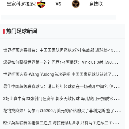
皇家科罗拉多狐狸
竞技联
VS
热门足球新闻
世界杯预选赛排名：中国国家队仍然以6分排名底部 进球差-13令人
震惊
您是如何获得世界第一的？巴西1-4阿根廷：Vinicius 0射击90分钟
内
世界杯预选赛-Wang Yudong首次亮相 中国国家足球队错过了世界
杯0-2
最佳中国超级联赛球队：港口的年轻球员在一场战斗中闻名 伊万放
弃了泰桑（Taishan）
3场比赛中有23张射门在底部 郭安无效传球 鸟儿被用来摆脱它
Setien痴迷于三名后卫
花钱找麻烦！切尔西以5200万美元的价格购买了菲利克斯 签了7年
并在半年内租了夏窗口
缺少英超联赛金靴位三连胜 海拉德落后6球 只有两个连续三个连续
三靴