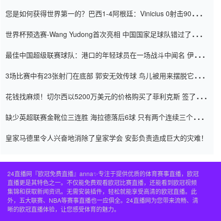
震惊
您是如何获得世界第一的？巴西1-4阿根廷：Vinicius 0射击90分钟
内
世界杯预选赛-Wang Yudong首次亮相 中国国家足球队错过了世界
杯0-2
最佳中国超级联赛球队：港口的年轻球员在一场战斗中闻名 伊万放
弃了泰桑（Taishan）
3场比赛中有23张射门在底部 郭安无效传球 鸟儿被用来摆脱它
Setien痴迷于三名后卫
花钱找麻烦！切尔西以5200万美元的价格购买了菲利克斯 签了7年
并在半年内租了夏窗口
缺少英超联赛金靴位三连胜 海拉德落后6球 只有两个连续三个连续
三靴
皇家马德里令人兴奋地消除了皇家学会 安彭负责造成巨大的灾难！
24直播网『欧冠免费直播』anna✨专注于提供优质的体育赛事直播，欧冠
直播更是其特色之一。不仅能免费观看欧冠比赛直播，还能看到欧冠视频
集锦和获取新闻资讯。无需安装插件，轻松就能享受高清的欧冠直播。此
外，五大联赛、NBA等赛事直播也一应俱全。24直播网为您带来流畅、清
晰的欧冠直播体验，让您感受体育的魅力。