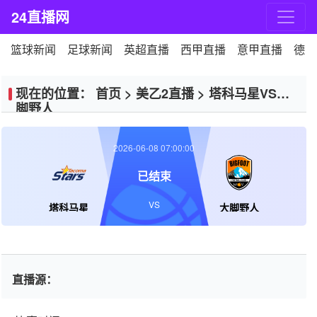
24直播网
篮球新闻
足球新闻
英超直播
西甲直播
意甲直播
德甲
现在的位置：
首页
>
美乙2直播
>
塔科马星VS大
脚野人
2026-06-08 07:00:00
已结束
VS
塔科马星
大脚野人
直播源：