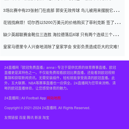
弃了泰桑（Taishan）
3场比赛中有23张射门在底部 郭安无效传球 鸟儿被用来摆脱它
Setien痴迷于三名后卫
花钱找麻烦！切尔西以5200万美元的价格购买了菲利克斯 签了7年
并在半年内租了夏窗口
缺少英超联赛金靴位三连胜 海拉德落后6球 只有两个连续三个连续
三靴
皇家马德里令人兴奋地消除了皇家学会 安彭负责造成巨大的灾难！
24直播网『欧冠免费直播』anna✨专注于提供优质的体育赛事直播，欧冠
直播更是其特色之一。不仅能免费观看欧冠比赛直播，还能看到欧冠视频
集锦和获取新闻资讯。无需安装插件，轻松就能享受高清的欧冠直播。此
外，五大联赛、NBA等赛事直播也一应俱全。24直播网为您带来流畅、清
晰的欧冠直播体验，让您感受体育的魅力。
24直播网 | All Football App
网站地图
Copyright © 2021-2024 24直播网. All Rights Reserved.
友情链接
百度
腾讯
新浪
淘宝