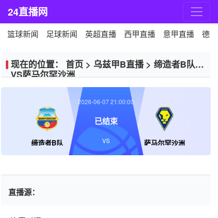
24直播网
篮球新闻
足球新闻
英超直播
西甲直播
意甲直播
德甲
现在的位置：
首页
>
乌兹甲B直播
>
缔造者B队
VS萨马尔罕沙洲
2026-06-07 21:00:00
已结束
VS
缔造者B队
萨马尔罕沙洲
直播源：