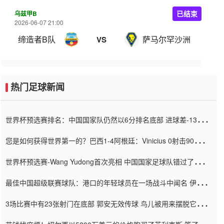
乌兹甲B
已结束
2026-06-07 21:00
缔造者B队
萨马尔罕沙洲
VS
热门足球新闻
世界杯预选赛排名：中国国家队仍然以6分排名底部 进球差-13令人
震惊
您是如何获得世界第一的？巴西1-4阿根廷：Vinicius 0射击90分钟
内
世界杯预选赛-Wang Yudong首次亮相 中国国家足球队错过了世界
杯0-2
最佳中国超级联赛球队：港口的年轻球员在一场战斗中闻名 伊万放
弃了泰桑（Taishan）
3场比赛中有23张射门在底部 郭安无效传球 鸟儿被用来摆脱它
Setien痴迷于三名后卫