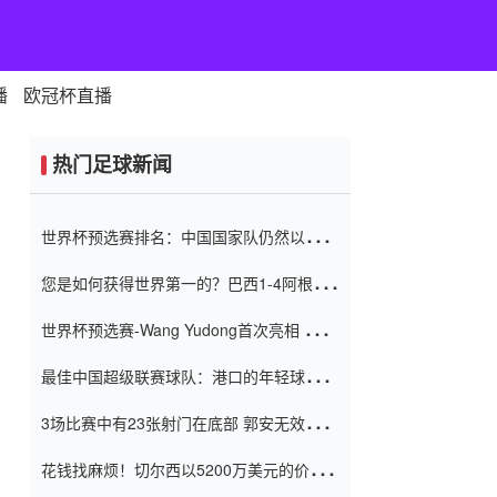
播
欧冠杯直播
热门足球新闻
世界杯预选赛排名：中国国家队仍然以6分
排名底部 进球差-13令人震惊
您是如何获得世界第一的？巴西1-4阿根
廷：Vinicius 0射击90分钟内
世界杯预选赛-Wang Yudong首次亮相 中国
国家足球队错过了世界杯0-2
最佳中国超级联赛球队：港口的年轻球员在
一场战斗中闻名 伊万放弃了泰桑
3场比赛中有23张射门在底部 郭安无效传球
（Taishan）
鸟儿被用来摆脱它 Setien痴迷于三名后卫
花钱找麻烦！切尔西以5200万美元的价格
购买了菲利克斯 签了7年 并在半年内租了夏