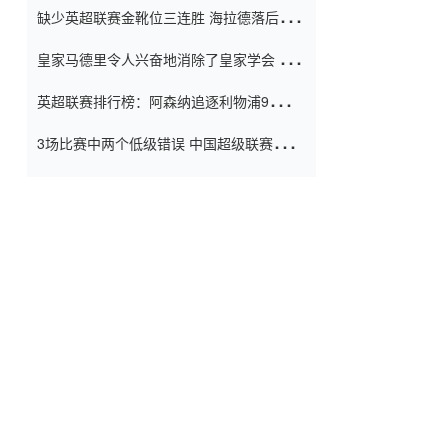
缺少英超联赛金靴位三连胜 海拉德落后6球
窗口
只有两个连续三个连续三靴
皇家马德里令人兴奋地消除了皇家学会 安
彭负责造成巨大的灾难！
英超联赛排行榜：阿森纳追逐利物浦9分 曼
联连续三件坏事
3场比赛中两个低级错误 中国超级联赛的前
守门员很老 是时候让位了 最好的继任者出
现