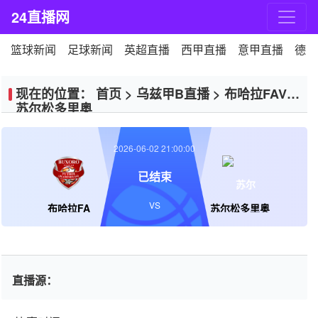
24直播网
篮球新闻
足球新闻
英超直播
西甲直播
意甲直播
德甲
现在的位置：
首页
>
乌兹甲B直播
>
布哈拉FAVS
苏尔松多里奥
2026-06-02 21:00:00
已结束
VS
布哈拉FA
苏尔松多里奥
直播源：