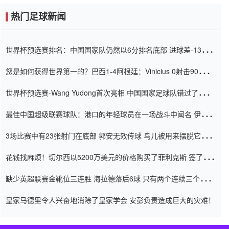
热门足球新闻
世界杯预选赛排名：中国国家队仍然以6分排名底部 进球差-13令人
震惊
您是如何获得世界第一的？巴西1-4阿根廷：Vinicius 0射击90分钟
内
世界杯预选赛-Wang Yudong首次亮相 中国国家足球队错过了世界
杯0-2
最佳中国超级联赛球队：港口的年轻球员在一场战斗中闻名 伊万放
弃了泰桑（Taishan）
3场比赛中有23张射门在底部 郭安无效传球 鸟儿被用来摆脱它
Setien痴迷于三名后卫
花钱找麻烦！切尔西以5200万美元的价格购买了菲利克斯 签了7年
并在半年内租了夏窗口
缺少英超联赛金靴位三连胜 海拉德落后6球 只有两个连续三个连续
三靴
皇家马德里令人兴奋地消除了皇家学会 安彭负责造成巨大的灾难！