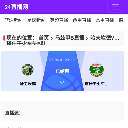
24直播网
篮球新闻
足球新闻
英超直播
西甲直播
意甲直播
德甲
现在的位置：
首页
>
乌兹甲B直播
>
哈夫坎德VS
塔什干火车头B队
2026-06-01 20:00:00
已结束
VS
哈夫坎德
塔什干火车头B队
直播源：