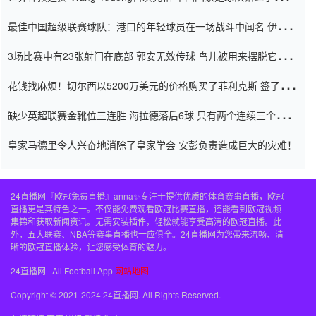
杯0-2
最佳中国超级联赛球队：港口的年轻球员在一场战斗中闻名 伊万放
弃了泰桑（Taishan）
3场比赛中有23张射门在底部 郭安无效传球 鸟儿被用来摆脱它
Setien痴迷于三名后卫
花钱找麻烦！切尔西以5200万美元的价格购买了菲利克斯 签了7年
并在半年内租了夏窗口
缺少英超联赛金靴位三连胜 海拉德落后6球 只有两个连续三个连续
三靴
皇家马德里令人兴奋地消除了皇家学会 安彭负责造成巨大的灾难！
24直播网『欧冠免费直播』anna✨专注于提供优质的体育赛事直播，欧冠
直播更是其特色之一。不仅能免费观看欧冠比赛直播，还能看到欧冠视频
集锦和获取新闻资讯。无需安装插件，轻松就能享受高清的欧冠直播。此
外，五大联赛、NBA等赛事直播也一应俱全。24直播网为您带来流畅、清
晰的欧冠直播体验，让您感受体育的魅力。
24直播网 | All Football App
网站地图
Copyright © 2021-2024 24直播网. All Rights Reserved.