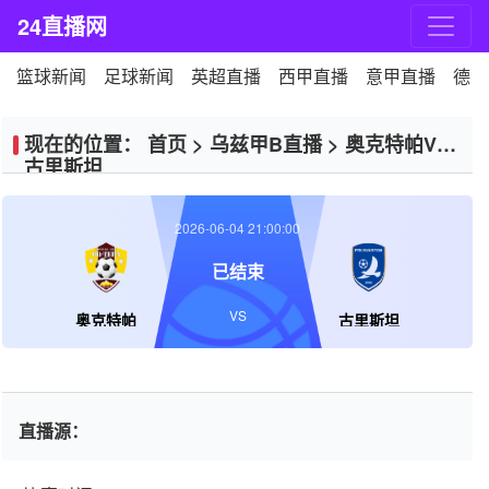
24直播网
篮球新闻
足球新闻
英超直播
西甲直播
意甲直播
德甲
现在的位置：
首页
>
乌兹甲B直播
>
奥克特帕VS
古里斯坦
2026-06-04 21:00:00
已结束
VS
奥克特帕
古里斯坦
直播源：