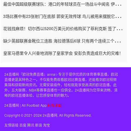
最佳中国超级联赛球队：港口的年轻球员在一场战斗中闻名 伊万放
弃了泰桑（Taishan）
3场比赛中有23张射门在底部 郭安无效传球 鸟儿被用来摆脱它
Setien痴迷于三名后卫
花钱找麻烦！切尔西以5200万美元的价格购买了菲利克斯 签了7年
并在半年内租了夏窗口
缺少英超联赛金靴位三连胜 海拉德落后6球 只有两个连续三个连续
三靴
皇家马德里令人兴奋地消除了皇家学会 安彭负责造成巨大的灾难！
24直播网『欧冠免费直播』anna✨专注于提供优质的体育赛事直播，欧冠
直播更是其特色之一。不仅能免费观看欧冠比赛直播，还能看到欧冠视频
集锦和获取新闻资讯。无需安装插件，轻松就能享受高清的欧冠直播。此
外，五大联赛、NBA等赛事直播也一应俱全。24直播网为您带来流畅、清
晰的欧冠直播体验，让您感受体育的魅力。
24直播网 | All Football App
网站地图
Copyright © 2021-2024 24直播网. All Rights Reserved.
友情链接
百度
腾讯
新浪
淘宝