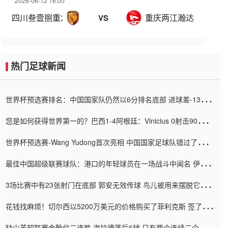
2026-06-12 16:00
四川叁壹捌重龙
重庆两江瀚达
VS
热门足球新闻
世界杯预选赛排名：中国国家队仍然以6分排名底部 进球差-13令人
震惊
您是如何获得世界第一的？巴西1-4阿根廷：Vinicius 0射击90分钟
内
世界杯预选赛-Wang Yudong首次亮相 中国国家足球队错过了世界
杯0-2
最佳中国超级联赛球队：港口的年轻球员在一场战斗中闻名 伊万放
弃了泰桑（Taishan）
3场比赛中有23张射门在底部 郭安无效传球 鸟儿被用来摆脱它
Setien痴迷于三名后卫
花钱找麻烦！切尔西以5200万美元的价格购买了菲利克斯 签了7年
并在半年内租了夏窗口
缺少英超联赛金靴位三连胜 海拉德落后6球 只有两个连续三个连续