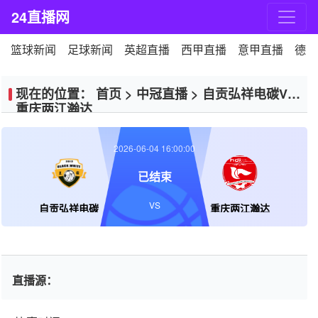
24直播网
篮球新闻
足球新闻
英超直播
西甲直播
意甲直播
德甲
现在的位置：
首页
>
中冠直播
>
自贡弘祥电碳VS
重庆两江瀚达
2026-06-04 16:00:00
已结束
VS
自贡弘祥电碳
重庆两江瀚达
直播源：