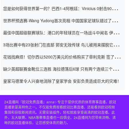
震惊
您是如何获得世界第一的？巴西1-4阿根廷：Vinicius 0射击90分钟
内
世界杯预选赛-Wang Yudong首次亮相 中国国家足球队错过了世界
杯0-2
最佳中国超级联赛球队：港口的年轻球员在一场战斗中闻名 伊万放
弃了泰桑（Taishan）
3场比赛中有23张射门在底部 郭安无效传球 鸟儿被用来摆脱它
Setien痴迷于三名后卫
花钱找麻烦！切尔西以5200万美元的价格购买了菲利克斯 签了7年
并在半年内租了夏窗口
缺少英超联赛金靴位三连胜 海拉德落后6球 只有两个连续三个连续
三靴
皇家马德里令人兴奋地消除了皇家学会 安彭负责造成巨大的灾难！
24直播网『欧冠免费直播』anna✨专注于提供优质的体育赛事直播，欧冠
直播更是其特色之一。不仅能免费观看欧冠比赛直播，还能看到欧冠视频
集锦和获取新闻资讯。无需安装插件，轻松就能享受高清的欧冠直播。此
外，五大联赛、NBA等赛事直播也一应俱全。24直播网为您带来流畅、清
晰的欧冠直播体验，让您感受体育的魅力。