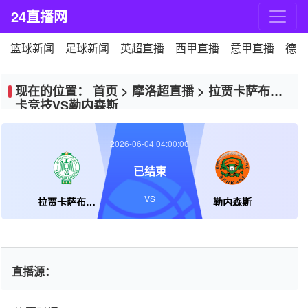
24直播网
篮球新闻
足球新闻
英超直播
西甲直播
意甲直播
德甲
现在的位置：
首页
>
摩洛超直播
>
拉贾卡萨布兰
卡竞技VS勒内森斯
2026-06-04 04:00:00
已结束
VS
拉贾卡萨布兰卡竞技
勒内森斯
直播源：