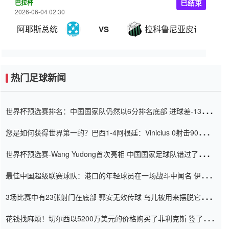
巴拉杯
已结束
2026-06-04 02:30
阿耶斯总统
拉科鲁尼亚皮诺萨
VS
热门足球新闻
世界杯预选赛排名：中国国家队仍然以6分排名底部 进球差-13令人
震惊
您是如何获得世界第一的？巴西1-4阿根廷：Vinicius 0射击90分钟
内
世界杯预选赛-Wang Yudong首次亮相 中国国家足球队错过了世界
杯0-2
最佳中国超级联赛球队：港口的年轻球员在一场战斗中闻名 伊万放
弃了泰桑（Taishan）
3场比赛中有23张射门在底部 郭安无效传球 鸟儿被用来摆脱它
Setien痴迷于三名后卫
花钱找麻烦！切尔西以5200万美元的价格购买了菲利克斯 签了7年