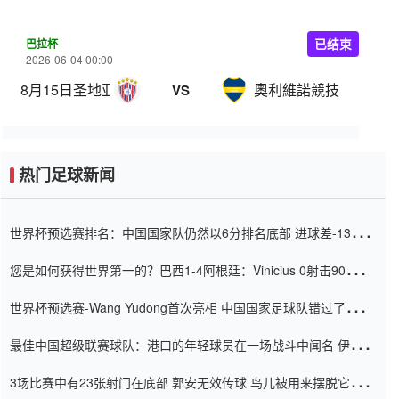
巴拉杯
已结束
2026-06-04 00:00
8月15日圣地亚哥
奧利維諾競技
VS
热门足球新闻
世界杯预选赛排名：中国国家队仍然以6分排名底部 进球差-13令人
震惊
您是如何获得世界第一的？巴西1-4阿根廷：Vinicius 0射击90分钟
内
世界杯预选赛-Wang Yudong首次亮相 中国国家足球队错过了世界
杯0-2
最佳中国超级联赛球队：港口的年轻球员在一场战斗中闻名 伊万放
弃了泰桑（Taishan）
3场比赛中有23张射门在底部 郭安无效传球 鸟儿被用来摆脱它