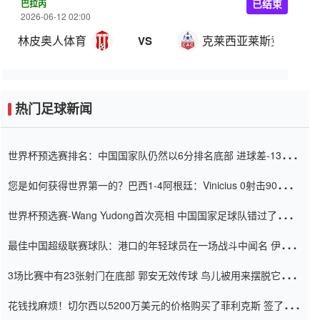
巴拉丙
已结束
2026-06-12 02:00
林皮奥人体育
克莱西亚莱斯竞技
VS
热门足球新闻
世界杯预选赛排名：中国国家队仍然以6分排名底部 进球差-13令人
震惊
您是如何获得世界第一的？巴西1-4阿根廷：Vinicius 0射击90分钟
内
世界杯预选赛-Wang Yudong首次亮相 中国国家足球队错过了世界
杯0-2
最佳中国超级联赛球队：港口的年轻球员在一场战斗中闻名 伊万放
弃了泰桑（Taishan）
3场比赛中有23张射门在底部 郭安无效传球 鸟儿被用来摆脱它
Setien痴迷于三名后卫
花钱找麻烦！切尔西以5200万美元的价格购买了菲利克斯 签了7年