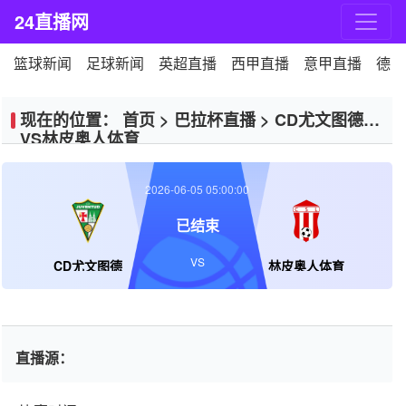
24直播网
篮球新闻
足球新闻
英超直播
西甲直播
意甲直播
德甲
现在的位置：
首页
>
巴拉杯直播
>
CD尤文图德
VS林皮奥人体育
2026-06-05 05:00:00
已结束
VS
CD尤文图德
林皮奥人体育
直播源：