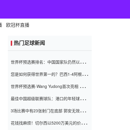
播
欧冠杯直播
热门足球新闻
世界杯预选赛排名：中国国家队仍然以6分
排名底部 进球差-13令人震惊
您是如何获得世界第一的？巴西1-4阿根
廷：Vinicius 0射击90分钟内
世界杯预选赛-Wang Yudong首次亮相 中国
国家足球队错过了世界杯0-2
最佳中国超级联赛球队：港口的年轻球员在
一场战斗中闻名 伊万放弃了泰桑
3场比赛中有23张射门在底部 郭安无效传球
（Taishan）
鸟儿被用来摆脱它 Setien痴迷于三名后卫
花钱找麻烦！切尔西以5200万美元的价格
购买了菲利克斯 签了7年 并在半年内租了夏