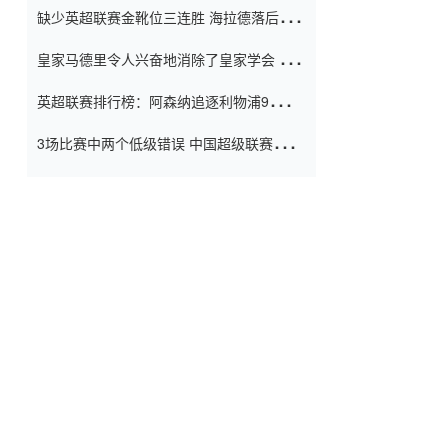
缺少英超联赛金靴位三连胜 海拉德落后6球
窗口
只有两个连续三个连续三靴
皇家马德里令人兴奋地消除了皇家学会 安
彭负责造成巨大的灾难！
英超联赛排行榜：阿森纳追逐利物浦9分 曼
联连续三件坏事
3场比赛中两个低级错误 中国超级联赛的前
守门员很老 是时候让位了 最好的继任者出
现