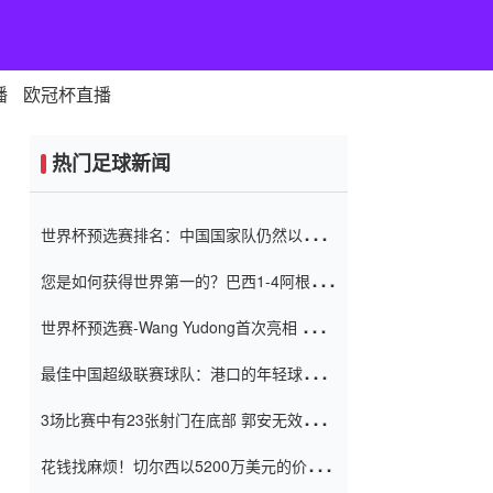
播
欧冠杯直播
热门足球新闻
世界杯预选赛排名：中国国家队仍然以6分
排名底部 进球差-13令人震惊
您是如何获得世界第一的？巴西1-4阿根
廷：Vinicius 0射击90分钟内
世界杯预选赛-Wang Yudong首次亮相 中国
国家足球队错过了世界杯0-2
最佳中国超级联赛球队：港口的年轻球员在
一场战斗中闻名 伊万放弃了泰桑
3场比赛中有23张射门在底部 郭安无效传球
（Taishan）
鸟儿被用来摆脱它 Setien痴迷于三名后卫
花钱找麻烦！切尔西以5200万美元的价格
购买了菲利克斯 签了7年 并在半年内租了夏