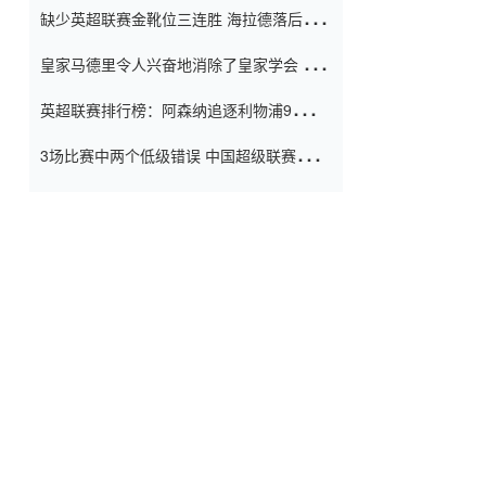
缺少英超联赛金靴位三连胜 海拉德落后6球
窗口
只有两个连续三个连续三靴
皇家马德里令人兴奋地消除了皇家学会 安
彭负责造成巨大的灾难！
英超联赛排行榜：阿森纳追逐利物浦9分 曼
联连续三件坏事
3场比赛中两个低级错误 中国超级联赛的前
守门员很老 是时候让位了 最好的继任者出
现