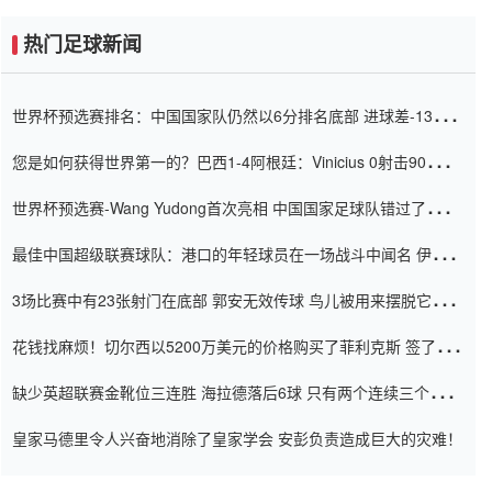
热门足球新闻
世界杯预选赛排名：中国国家队仍然以6分排名底部 进球差-13令人
震惊
您是如何获得世界第一的？巴西1-4阿根廷：Vinicius 0射击90分钟
内
世界杯预选赛-Wang Yudong首次亮相 中国国家足球队错过了世界
杯0-2
最佳中国超级联赛球队：港口的年轻球员在一场战斗中闻名 伊万放
弃了泰桑（Taishan）
3场比赛中有23张射门在底部 郭安无效传球 鸟儿被用来摆脱它
Setien痴迷于三名后卫
花钱找麻烦！切尔西以5200万美元的价格购买了菲利克斯 签了7年
并在半年内租了夏窗口
缺少英超联赛金靴位三连胜 海拉德落后6球 只有两个连续三个连续
三靴
皇家马德里令人兴奋地消除了皇家学会 安彭负责造成巨大的灾难！