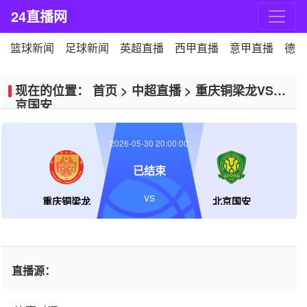
24直播网
篮球新闻
足球新闻
英超直播
西甲直播
意甲直播
德甲
现在的位置：
首页
>
中超直播
>
重庆铜梁龙VS北
京国安
2026-05-30 20:00:00
已结束
VS
重庆铜梁龙
北京国安
直播源：